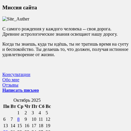
Миссия сайта
С самого рождения у каждого человека -- своя дорога.
Древние астрологические знания освещают нашу дорогу.
Когда ты знаешь, куда ты идёшь, ты не тратишь время на суету
и беспокойство. Ты делаешь то, что должен, получая истинное
удовлетворение от жизни.
Консультации
Обо мне
Отзывы
Написать письмо
Октябрь 2025
Пн
Вт
Ср
Чт
Пт
Сб
Вс
1
2
3
4
5
6
7
8
9
10
11
12
13
14
15
16
17
18
19