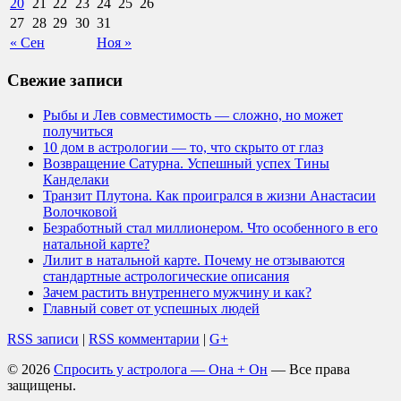
20
21
22
23
24
25
26
27
28
29
30
31
« Сен
Ноя »
Свежие записи
Рыбы и Лев совместимость — сложно, но может
получиться
10 дом в астрологии — то, что скрыто от глаз
Возвращение Сатурна. Успешный успех Тины
Канделаки
Транзит Плутона. Как проигрался в жизни Анастасии
Волочковой
Безработный стал миллионером. Что особенного в его
натальной карте?
Лилит в натальной карте. Почему не отзываются
стандартные астрологические описания
Зачем растить внутреннего мужчину и как?
Главный совет от успешных людей
RSS записи
|
RSS комментарии
|
G+
© 2026
Спросить у астролога — Она + Он
— Все права
защищены.