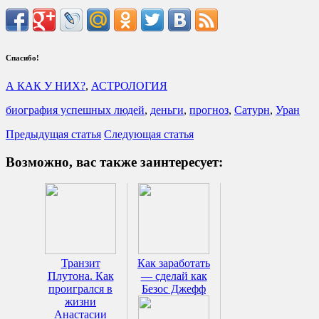
Спасибо!
А КАК У НИХ?
,
АСТРОЛОГИЯ
биография успешных людей
,
деньги
,
прогноз
,
Сатурн
,
Уран
Предыдущая статья
Следующая статья
Возможно, вас также заинтересует:
Транзит
Как заработать
Плутона. Как
— сделай как
проигрался в
Безос Джефф
жизни
Анастасии