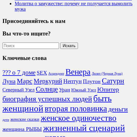
Молитва о замужестве: почему не получается вымолить
мужа
Присоединяйтесь к нам
Вы что-то ищите?
Ключевые слова
Венера
??? о 7 доме
SEX
Асцендент
Лилит (Черная Луна)
Сатурн
Марс
Меркурий
Луна
Нептун
Плутон
Солнце
Юпитер
Северный Узел
Уран
Южный Узел
быть
биография успешных людей
женщиной
вторая половинка
деньги
женское одиночество
женские сказки
дети
жизненный сценарий
женщина РЫБЫ