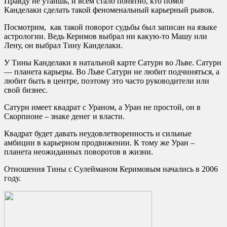
Правду не утаишь, и всем стало понятно, кто помог
Канделаки сделать такой феноменальный карьерный рывок.
Посмотрим, как такой поворот судьбы был записан на языке
астрологии. Ведь Керимов выбрал ни какую-то Машу или
Лену, он выбрал Тину Канделаки.
У Тины Канделаки в натальной карте Сатурн во Льве. Сатурн
— планета карьеры. Во Льве Сатурн не любит подчиняться, а
любит быть в центре, поэтому это часто руководители или
свой бизнес.
Сатурн имеет квадрат с Ураном, а Уран не простой, он в
Скорпионе – знаке денег и власти.
Квадрат будет давать неудовлетворенность и сильные
амбиции в карьерном продвижении. К тому же Уран –
планета неожиданных поворотов в жизни.
Отношения Тины с Сулейманом Керимовым начались в 2006
году.