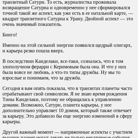
транзитный Сатурн. То есть, журналистка проживала
возвращение Сатурна и одновременно у нее сформировался
точной такой же аспект, как уже есть в ее натальной карте, —
квадрат транзитного Сатурна к Урану. Двойной аспект — это
очень значимый показатель.
Бинго!
Именно на этой сильной энергии появился щедрый олигарх,
и карьера резко пошла вверх.
В последствии Канделаки, все-таки, созналась, что в том
злополучном ферарри с Керимовым была она. И что у них
была вовсе не любовь, а что-то типы дружбы. Ну мы то
взрослые и понимаем, что за дружба.
Сегодня я вам опять показала, что в транзитах планеты часто
отрабатывают свой символизм. Я не знаю время рождения
Тины Канделаки, поэтому не обращалась к управлению
домами. Возможно, Сатурн, планета карьеры, у нее
дополнительно управляет 10 домом, который также отвечает
за карьеру. Это добавило бы еще энергию изменений в сферу
карьеры.
Другой важный момент — напряженные аспекты с участием
высших планет могут давать не только негативные события,