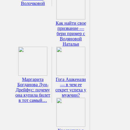
Волочковой
Как найти свое
призвание —
бери пример с
Водяновой
Натальи
Маргарита
Гога Ашкенази
Богданова Луи-
— в чем ее
Дрейфус: почему
секрет успеха у
она купила билет
мужчин?
в тот самый…