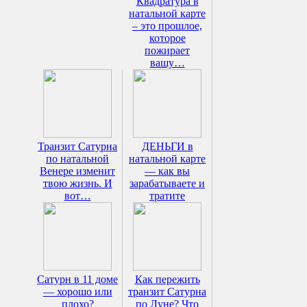
Квадратура в
натальной карте
– это прошлое,
которое
пожирает
вашу…
Транзит Сатурна
ДЕНЬГИ в
по натальной
натальной карте
Венере изменит
— как вы
твою жизнь. И
зарабатываете и
вот…
тратите
Сатурн в 11 доме
Как пережить
— хорошо или
транзит Сатурна
плохо?
по Луне? Что