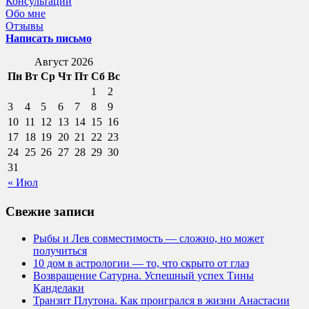
Консультации
Обо мне
Отзывы
Написать письмо
Август 2026
Пн
Вт
Ср
Чт
Пт
Сб
Вс
1
2
3
4
5
6
7
8
9
10
11
12
13
14
15
16
17
18
19
20
21
22
23
24
25
26
27
28
29
30
31
« Июл
Свежие записи
Рыбы и Лев совместимость — сложно, но может
получиться
10 дом в астрологии — то, что скрыто от глаз
Возвращение Сатурна. Успешный успех Тины
Канделаки
Транзит Плутона. Как проигрался в жизни Анастасии