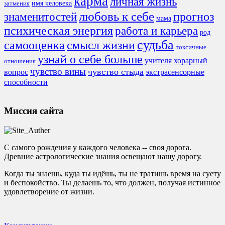
карма
личная жизнь
имя человека
затмения
любовь к себе
знаменитостей
прогноз
мама
психическая энергия
работа и карьера
род
судьба
смысл жизни
самооценка
токсичные
узнай о себе больше
учителя
хорарный
отношения
чувство вины
чувство стыда
экстрасенсорные
вопрос
способности
Миссия сайта
С самого рождения у каждого человека -- своя дорога.
Древние астрологические знания освещают нашу дорогу.
Когда ты знаешь, куда ты идёшь, ты не тратишь время на суету
и беспокойство. Ты делаешь то, что должен, получая истинное
удовлетворение от жизни.