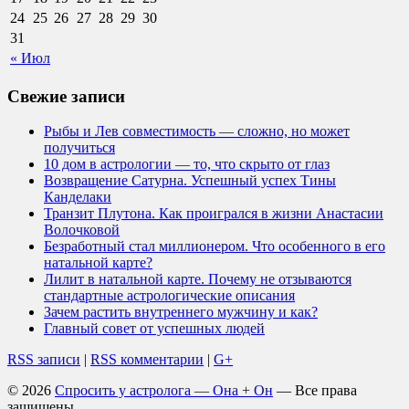
24
25
26
27
28
29
30
31
« Июл
Свежие записи
Рыбы и Лев совместимость — сложно, но может
получиться
10 дом в астрологии — то, что скрыто от глаз
Возвращение Сатурна. Успешный успех Тины
Канделаки
Транзит Плутона. Как проигрался в жизни Анастасии
Волочковой
Безработный стал миллионером. Что особенного в его
натальной карте?
Лилит в натальной карте. Почему не отзываются
стандартные астрологические описания
Зачем растить внутреннего мужчину и как?
Главный совет от успешных людей
RSS записи
|
RSS комментарии
|
G+
© 2026
Спросить у астролога — Она + Он
— Все права
защищены.