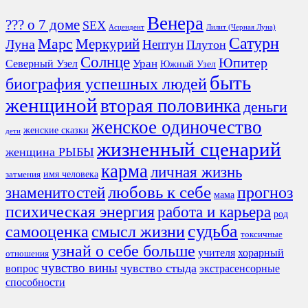
Венера
??? о 7 доме
SEX
Асцендент
Лилит (Черная Луна)
Сатурн
Марс
Меркурий
Луна
Нептун
Плутон
Солнце
Юпитер
Северный Узел
Уран
Южный Узел
быть
биография успешных людей
женщиной
вторая половинка
деньги
женское одиночество
женские сказки
дети
жизненный сценарий
женщина РЫБЫ
карма
личная жизнь
имя человека
затмения
любовь к себе
знаменитостей
прогноз
мама
психическая энергия
работа и карьера
род
судьба
смысл жизни
самооценка
токсичные
узнай о себе больше
учителя
хорарный
отношения
чувство вины
чувство стыда
экстрасенсорные
вопрос
способности