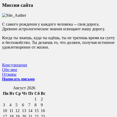
Миссия сайта
С самого рождения у каждого человека -- своя дорога.
Древние астрологические знания освещают нашу дорогу.
Когда ты знаешь, куда ты идёшь, ты не тратишь время на суету
и беспокойство. Ты делаешь то, что должен, получая истинное
удовлетворение от жизни.
Консультации
Обо мне
Отзывы
Написать письмо
Август 2026
Пн
Вт
Ср
Чт
Пт
Сб
Вс
1
2
3
4
5
6
7
8
9
10
11
12
13
14
15
16
17
18
19
20
21
22
23