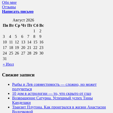
Обо мне
Отзывы
Написать письмо
Август 2026
Пн
Вт
Ср
Чт
Пт
Сб
Вс
1
2
3
4
5
6
7
8
9
10
11
12
13
14
15
16
17
18
19
20
21
22
23
24
25
26
27
28
29
30
31
« Июл
Свежие записи
Рыбы и Лев совместимость — сложно, но может
получиться
10 дом в астрологии — то, что скрыто от глаз
Возвращение Сатурна. Успешный успех Тины
Канделаки
Транзит Плутона. Как проигрался в жизни Анастасии
Волочковой