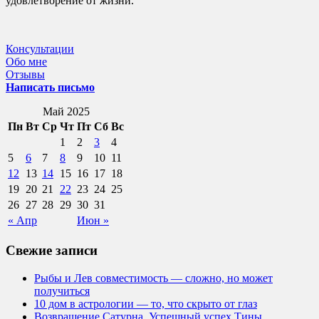
удовлетворение от жизни.
Консультации
Обо мне
Отзывы
Написать письмо
Май 2025
Пн
Вт
Ср
Чт
Пт
Сб
Вс
1
2
3
4
5
6
7
8
9
10
11
12
13
14
15
16
17
18
19
20
21
22
23
24
25
26
27
28
29
30
31
« Апр
Июн »
Свежие записи
Рыбы и Лев совместимость — сложно, но может
получиться
10 дом в астрологии — то, что скрыто от глаз
Возвращение Сатурна. Успешный успех Тины