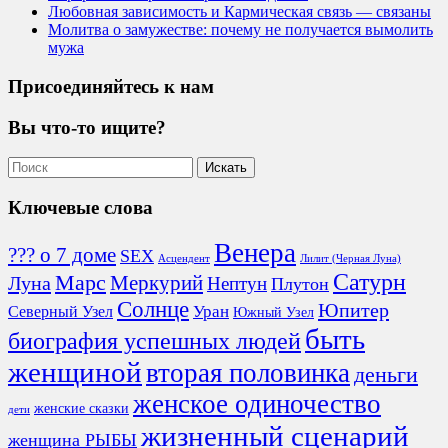
Любовная зависимость и Кармическая связь — связаны
Молитва о замужестве: почему не получается вымолить
мужа
Присоединяйтесь к нам
Вы что-то ищите?
Ключевые слова
Венера
??? о 7 доме
SEX
Асцендент
Лилит (Черная Луна)
Сатурн
Марс
Меркурий
Луна
Нептун
Плутон
Солнце
Юпитер
Северный Узел
Уран
Южный Узел
быть
биография успешных людей
женщиной
вторая половинка
деньги
женское одиночество
женские сказки
дети
жизненный сценарий
женщина РЫБЫ