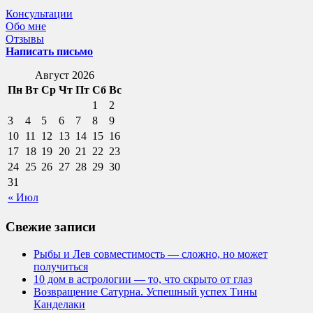
Консультации
Обо мне
Отзывы
Написать письмо
Август 2026
Пн
Вт
Ср
Чт
Пт
Сб
Вс
1
2
3
4
5
6
7
8
9
10
11
12
13
14
15
16
17
18
19
20
21
22
23
24
25
26
27
28
29
30
31
« Июл
Свежие записи
Рыбы и Лев совместимость — сложно, но может
получиться
10 дом в астрологии — то, что скрыто от глаз
Возвращение Сатурна. Успешный успех Тины
Канделаки