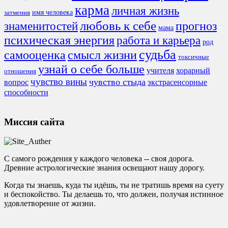
карма
личная жизнь
имя человека
затмения
любовь к себе
знаменитостей
прогноз
мама
психическая энергия
работа и карьера
род
судьба
смысл жизни
самооценка
токсичные
узнай о себе больше
учителя
хорарный
отношения
чувство вины
чувство стыда
экстрасенсорные
вопрос
способности
Миссия сайта
С самого рождения у каждого человека -- своя дорога.
Древние астрологические знания освещают нашу дорогу.
Когда ты знаешь, куда ты идёшь, ты не тратишь время на суету
и беспокойство. Ты делаешь то, что должен, получая истинное
удовлетворение от жизни.