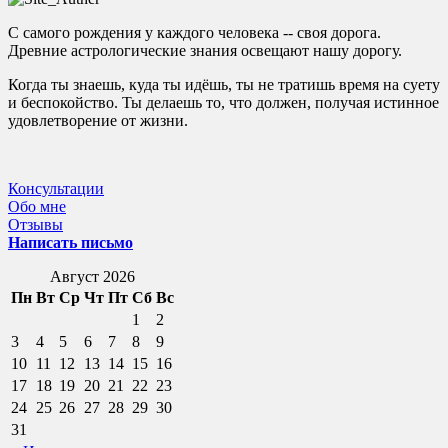
С самого рождения у каждого человека -- своя дорога.
Древние астрологические знания освещают нашу дорогу.
Когда ты знаешь, куда ты идёшь, ты не тратишь время на суету
и беспокойство. Ты делаешь то, что должен, получая истинное
удовлетворение от жизни.
Консультации
Обо мне
Отзывы
Написать письмо
Август 2026
Пн
Вт
Ср
Чт
Пт
Сб
Вс
1
2
3
4
5
6
7
8
9
10
11
12
13
14
15
16
17
18
19
20
21
22
23
24
25
26
27
28
29
30
31