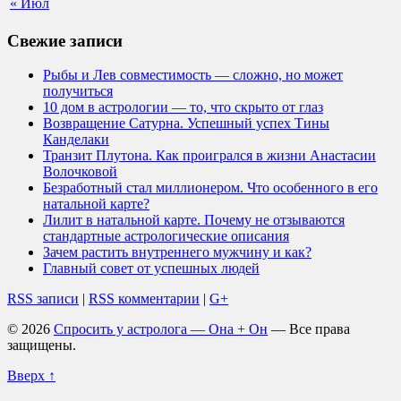
« Июл
Свежие записи
Рыбы и Лев совместимость — сложно, но может
получиться
10 дом в астрологии — то, что скрыто от глаз
Возвращение Сатурна. Успешный успех Тины
Канделаки
Транзит Плутона. Как проигрался в жизни Анастасии
Волочковой
Безработный стал миллионером. Что особенного в его
натальной карте?
Лилит в натальной карте. Почему не отзываются
стандартные астрологические описания
Зачем растить внутреннего мужчину и как?
Главный совет от успешных людей
RSS записи
|
RSS комментарии
|
G+
© 2026
Спросить у астролога — Она + Он
— Все права
защищены.
Вверх ↑