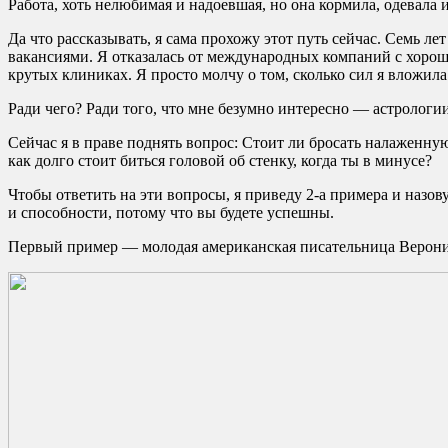
Работа, хоть нелюбимая и надоевшая, но она кормила, одевала и
Да что рассказывать, я сама прохожу этот путь сейчас. Семь л
вакансиями. Я отказалась от международных компаний с хорош
крутых клиниках. Я просто молчу о том, сколько сил я вложи
Ради чего? Ради того, что мне безумно интересно — астрологи
Сейчас я в праве поднять вопрос: Стоит ли бросать налаженну
как долго стоит биться головой об стенку, когда ты в минусе?
Чтобы ответить на эти вопросы, я приведу 2-а примера и назов
и способности, потому что вы будете успешны.
Первый пример — молодая американская писательница Верони