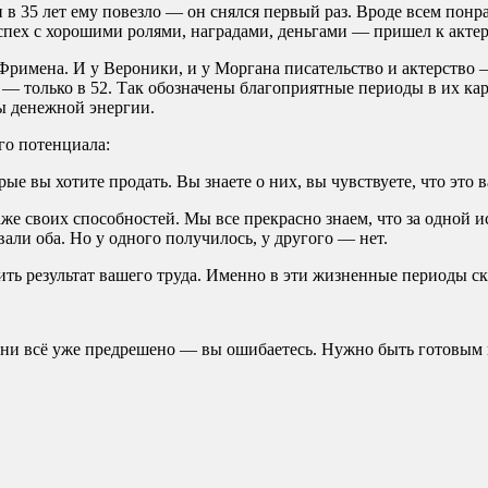
и в 35 лет ему повезло — он снялся первый раз. Вроде всем понра
пех с хорошими ролями, наградами, деньгами — пришел к актеру
Фримена. И у Вероники, и у Моргана писательство и актерство 
гой — только в 52. Так обозначены благоприятные периоды в их 
ы денежной энергии.
го потенциала:
ые вы хотите продать. Вы знаете о них, вы чувствуете, что это 
е своих способностей. Мы все прекрасно знаем, что за одной ис
вали оба. Но у одного получилось, у другого — нет.
ть результат вашего труда. Именно в эти жизненные периоды с
изни всё уже предрешено — вы ошибаетесь. Нужно быть готовым 