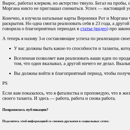
Вырос, работал клерком, но актерство тянуло. Бегал на пробы, 
Моргана никто не приглашал сниматься. Успех — настоящий ус
Конечно, я изучила натальные карты Вероники Рот и Моргана 
раскрытия. Но одна смогла реализовать себя в 23 года, а дру
говорила о благоприятных периодах в
статье (видео)
про закон
А теперь я назову 3-и составляющие успеха по реализации свое
У вас должны быть какие-то способности и таланты, котор
Вселенная позволяет вам реализовать ваши идеи по продаж
том, что один вкалывал, а другой ничего не делал. Вкалы
Вы должны войти в благоприятный период, чтобы получи
PS
Если вам показалось, что я фаталистка и проповедую, что в ж
своего таланта. И здесь — работа, работа и снова работа.
Понравилась публикация?
Поделитесь этой информацией со своими друзьями в социальных сетях: