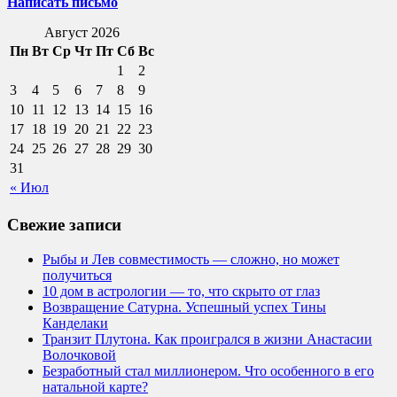
Написать письмо
Август 2026
Пн
Вт
Ср
Чт
Пт
Сб
Вс
1
2
3
4
5
6
7
8
9
10
11
12
13
14
15
16
17
18
19
20
21
22
23
24
25
26
27
28
29
30
31
« Июл
Свежие записи
Рыбы и Лев совместимость — сложно, но может
получиться
10 дом в астрологии — то, что скрыто от глаз
Возвращение Сатурна. Успешный успех Тины
Канделаки
Транзит Плутона. Как проигрался в жизни Анастасии
Волочковой
Безработный стал миллионером. Что особенного в его
натальной карте?