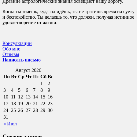
Древние астрологические знания освещают нашу дорогу.
Когда ты знаешь, куда ты идёшь, ты не тратишь время на суету
и беспокойство. Ты делаешь то, что должен, получая истинное
удовлетворение от жизни.
Консультации
Обо мне
Отзывы
Написать письмо
Август 2026
Пн
Вт
Ср
Чт
Пт
Сб
Вс
1
2
3
4
5
6
7
8
9
10
11
12
13
14
15
16
17
18
19
20
21
22
23
24
25
26
27
28
29
30
31
« Июл
Свежие записи