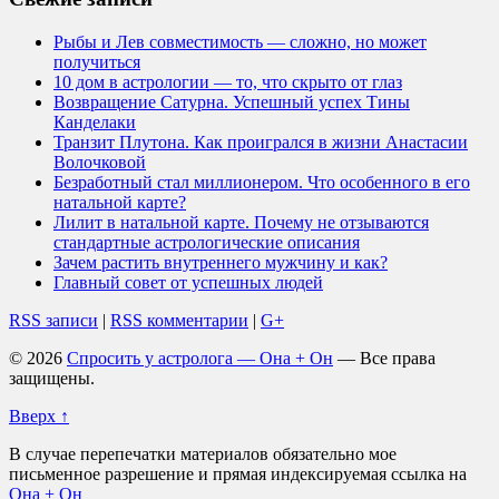
Рыбы и Лев совместимость — сложно, но может
получиться
10 дом в астрологии — то, что скрыто от глаз
Возвращение Сатурна. Успешный успех Тины
Канделаки
Транзит Плутона. Как проигрался в жизни Анастасии
Волочковой
Безработный стал миллионером. Что особенного в его
натальной карте?
Лилит в натальной карте. Почему не отзываются
стандартные астрологические описания
Зачем растить внутреннего мужчину и как?
Главный совет от успешных людей
RSS записи
|
RSS комментарии
|
G+
© 2026
Спросить у астролога — Она + Он
— Все права
защищены.
Вверх ↑
В случае перепечатки материалов обязательно мое
письменное разрешение и прямая индексируемая ссылка на
Она + Он