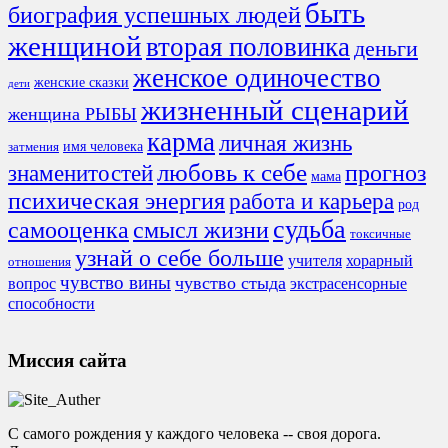
быть
биография успешных людей
женщиной
вторая половинка
деньги
женское одиночество
женские сказки
дети
жизненный сценарий
женщина РЫБЫ
карма
личная жизнь
имя человека
затмения
любовь к себе
знаменитостей
прогноз
мама
психическая энергия
работа и карьера
род
судьба
смысл жизни
самооценка
токсичные
узнай о себе больше
учителя
хорарный
отношения
чувство вины
чувство стыда
экстрасенсорные
вопрос
способности
Миссия сайта
С самого рождения у каждого человека -- своя дорога.