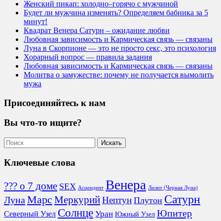
Женский пикап: холодно–горячо с мужчиной
Будет ли мужчина изменять? Определяем бабника за 5
минут!
Квадрат Венера Сатурн – ожидание любви
Любовная зависимость и Кармическая связь — связаны
Луна в Скорпионе — это не просто секс, это психология
Хорарный вопрос — правила задания
Любовная зависимость и Кармическая связь — связаны
Молитва о замужестве: почему не получается вымолить
мужа
Присоединяйтесь к нам
Вы что-то ищите?
Ключевые слова
Венера
??? о 7 доме
SEX
Асцендент
Лилит (Черная Луна)
Сатурн
Марс
Меркурий
Луна
Нептун
Плутон
Солнце
Юпитер
Северный Узел
Уран
Южный Узел