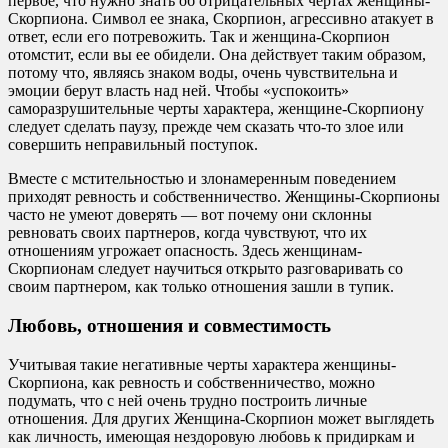
первое, что нужно знать об отрицательных чертах женщины-
Скорпиона. Символ ее знака, Скорпион, агрессивно атакует в
ответ, если его потревожить. Так и женщина-Скорпион
отомстит, если вы ее обидели. Она действует таким образом,
потому что, являясь знаком воды, очень чувствительна и
эмоции берут власть над ней. Чтобы «успокоить»
саморазрушительные черты характера, женщине-Скорпиону
следует сделать паузу, прежде чем сказать что-то злое или
совершить неправильный поступок.
Вместе с мстительностью и злонамеренным поведением
приходят ревность и собственничество. Женщины-Скорпионы
часто не умеют доверять — вот почему они склонны
ревновать своих партнеров, когда чувствуют, что их
отношениям угрожает опасность. Здесь женщинам-
Скорпионам следует научиться открыто разговаривать со
своим партнером, как только отношения зашли в тупик.
Любовь, отношения и совместимость
Учитывая такие негативные черты характера женщины-
Скорпиона, как ревность и собственничество, можно
подумать, что с ней очень трудно построить личные
отношения. Для других Женщина-Скорпион может выглядеть
как личность, имеющая нездоровую любовь к придиркам и