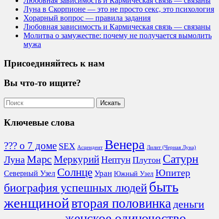
Любовная зависимость и Кармическая связь — связаны
Луна в Скорпионе — это не просто секс, это психология
Хорарный вопрос — правила задания
Любовная зависимость и Кармическая связь — связаны
Молитва о замужестве: почему не получается вымолить
мужа
Присоединяйтесь к нам
Вы что-то ищите?
Ключевые слова
Венера
??? о 7 доме
SEX
Асцендент
Лилит (Черная Луна)
Сатурн
Марс
Меркурий
Луна
Нептун
Плутон
Солнце
Юпитер
Северный Узел
Уран
Южный Узел
быть
биография успешных людей
женщиной
вторая половинка
деньги
женское одиночество