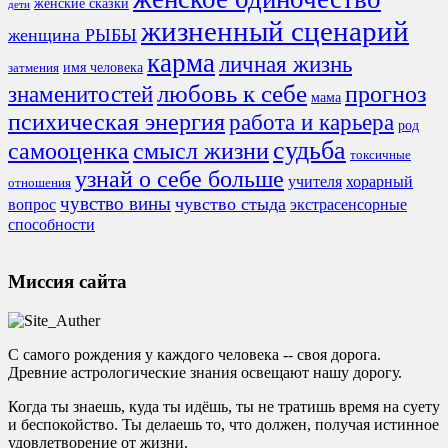
женские сказки
дети
жизненный сценарий
женщина РЫБЫ
карма
личная жизнь
имя человека
затмения
любовь к себе
знаменитостей
прогноз
мама
психическая энергия
работа и карьера
род
судьба
смысл жизни
самооценка
токсичные
узнай о себе больше
учителя
хорарный
отношения
чувство вины
чувство стыда
экстрасенсорные
вопрос
способности
Миссия сайта
С самого рождения у каждого человека -- своя дорога.
Древние астрологические знания освещают нашу дорогу.
Когда ты знаешь, куда ты идёшь, ты не тратишь время на суету
и беспокойство. Ты делаешь то, что должен, получая истинное
удовлетворение от жизни.