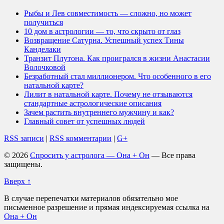
Рыбы и Лев совместимость — сложно, но может
получиться
10 дом в астрологии — то, что скрыто от глаз
Возвращение Сатурна. Успешный успех Тины
Канделаки
Транзит Плутона. Как проигрался в жизни Анастасии
Волочковой
Безработный стал миллионером. Что особенного в его
натальной карте?
Лилит в натальной карте. Почему не отзываются
стандартные астрологические описания
Зачем растить внутреннего мужчину и как?
Главный совет от успешных людей
RSS записи
|
RSS комментарии
|
G+
© 2026
Спросить у астролога — Она + Он
— Все права
защищены.
Вверх ↑
В случае перепечатки материалов обязательно мое
письменное разрешение и прямая индексируемая ссылка на
Она + Он