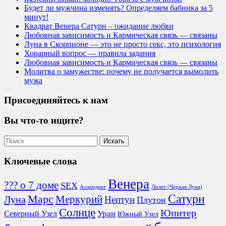
Будет ли мужчина изменять? Определяем бабника за 5
минут!
Квадрат Венера Сатурн – ожидание любви
Любовная зависимость и Кармическая связь — связаны
Луна в Скорпионе — это не просто секс, это психология
Хорарный вопрос — правила задания
Любовная зависимость и Кармическая связь — связаны
Молитва о замужестве: почему не получается вымолить
мужа
Присоединяйтесь к нам
Вы что-то ищите?
Ключевые слова
Венера
??? о 7 доме
SEX
Асцендент
Лилит (Черная Луна)
Сатурн
Марс
Меркурий
Луна
Нептун
Плутон
Солнце
Юпитер
Северный Узел
Уран
Южный Узел