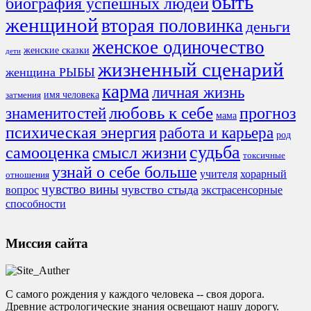
быть
биография успешных людей
женщиной
вторая половинка
деньги
женское одиночество
женские сказки
дети
жизненный сценарий
женщина РЫБЫ
карма
личная жизнь
имя человека
затмения
любовь к себе
знаменитостей
прогноз
мама
психическая энергия
работа и карьера
род
судьба
смысл жизни
самооценка
токсичные
узнай о себе больше
учителя
хорарный
отношения
чувство вины
чувство стыда
экстрасенсорные
вопрос
способности
Миссия сайта
С самого рождения у каждого человека -- своя дорога.
Древние астрологические знания освещают нашу дорогу.