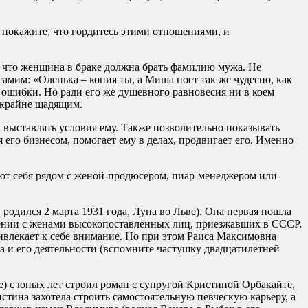
т, покажите, что гордитесь этими отношениями, и
е, что женщина в браке должна брать фамилию мужа. Не
самим: «Оленька – копия ты, а Миша поет так же чудесно, как
 ошибки. Но ради его же душевного равновесия ни в коем
ь крайне щадящим.
 выставлять условия ему. Также позволительно показывать
 его бизнесом, помогает ему в делах, продвигает его. Именно
уют себя рядом с женой-продюсером, пиар-менеджером или
родился 2 марта 1931 года, Луна во Льве). Она первая пошла
бщении с женами высокопоставленных лиц, приезжавших в СССР.
ривлекает к себе внимание. Но при этом Раиса Максимовна
а и его деятельности (вспомните частушку двадцатилетней
е) с юных лет строил роман с супругой Кристиной Орбакайте,
тина захотела строить самостоятельную певческую карьеру, а