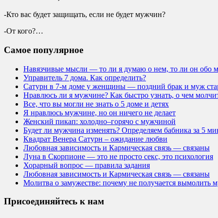
-Кто вас будет защищать, если не будет мужчин?
-От кого?…
Самое популярное
Навязчивые мысли — то ли я думаю о нем, то ли он обо 
Управитель 7 дома. Как определить?
Сатурн в 7-м доме у женщины — поздний брак и муж ста
Нравлюсь ли я мужчине? Как быстро узнать, о чем молч
Все, что вы могли не знать о 5 доме и детях
Я нравлюсь мужчине, но он ничего не делает
Женский пикап: холодно–горячо с мужчиной
Будет ли мужчина изменять? Определяем бабника за 5 ми
Квадрат Венера Сатурн – ожидание любви
Любовная зависимость и Кармическая связь — связаны
Луна в Скорпионе — это не просто секс, это психология
Хорарный вопрос — правила задания
Любовная зависимость и Кармическая связь — связаны
Молитва о замужестве: почему не получается вымолить 
Присоединяйтесь к нам