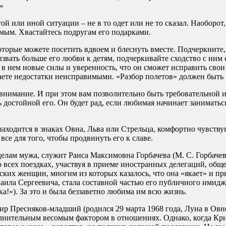
»
 той или иной ситуации – не в то одет или не то сказал. Наоборо
омым. Хвастайтесь подругам его подарками.
которые можете посетить вдвоем и блеснуть вместе. Подчеркнит
вызвать больше его любви к детям, подчеркивайте сходство с ним 
в нем новые силы и уверенность, что он сможет исправить свои
итаете недостатки неисправимыми. «Разбор полетов» должен быт
нимание. И при этом вам позволительно быть требовательной и
 достойной его. Он будет рад, если любимая начинает заниматься
аходится в знаках Овна, Льва или Стрельца, комфортно чувств
все для того, чтобы продвинуть его к славе.
лам мужа, служит Раиса Максимовна Горбачева (М. С. Горбачев 
о всех поездках, участвуя в приеме иностранных делегаций, о
тских женщин, многим из которых казалось, что она «якает» и п
аила Сергеевича, стала составной частью его публичного имидж
а!»). За это и была беззаветно любима им всю жизнь.
р Пресняков-младший (родился 29 марта 1968 года, Луна в Овн
лнительным весомым фактором в отношениях. Однако, когда Крис