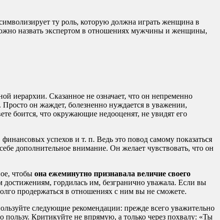
символизирует ту роль, которую должна играть женщина в
 можно назвать экспертом в отношениях мужчины и женщины,
ной иерархии. Сказанное не означает, что он непременно
. Просто он жаждет, болезненно нуждается в уважении,
ете боится, что окружающие недооценят, не увидят его
финансовых успехов и т. п. Ведь это повод самому показаться
 себе дополнительное внимание. Он желает чувствовать, что он
ное, чтобы
она ежеминутно признавала величие своего
м достижениям, гордилась им, безгранично уважала. Если вы
долго продержаться в отношениях с ним вы не сможете.
Используйте следующие рекомендации: прежде всего уважительно
го пользу. Критикуйте не впрямую, а только через похвалу: «Ты