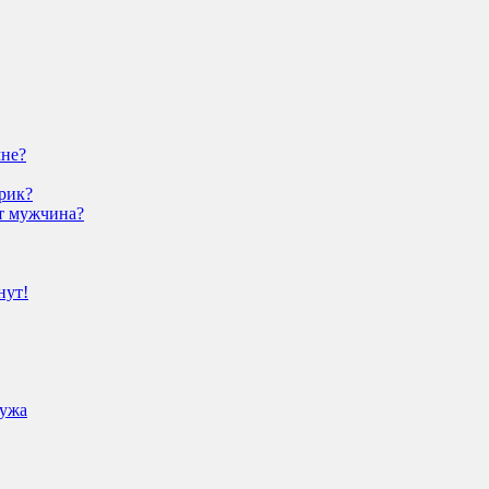
мне?
рик?
ит мужчина?
нут!
мужа