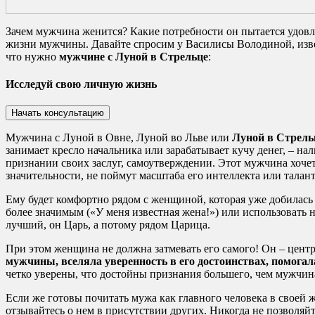
Зачем мужчина женится? Какие потребности он пытается удовл
жизни мужчины. Давайте спросим у Василисы Володиной, изве
что нужно
мужчине с Луной в Стрельце
:
Исследуй свою личную жизнь
Мужчина с Луной в Овне, Луной во Льве или
Луной в Стрель
занимает кресло начальника или зарабатывает кучу денег, – н
признании своих заслуг, самоутверждении. Этот мужчина хочет
значительности, не поймут масштаба его интеллекта или талант
Ему будет комфортно рядом с женщиной, которая уже добилась ч
более значимым («У меня известная жена!») или использовать 
лучший, он Царь, а потому рядом Царица.
При этом женщина не должна затмевать его самого! Он – центр
мужчины, вселяла уверенность в его достоинствах, помога
четко уверены, что достойны признания большего, чем мужчина
Если же готовы почитать мужа как главного человека в своей 
отзывайтесь о нем в присутствии других. Никогда не позволяйте