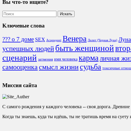
Вы что-то ищите?
Ключевые слова
Венера
??? о 7 доме
Луна
SEX
Асцендент
Лилит (Черная Луна)
быть женщиной
втор
успешных людей
сценарий
карма
личная жи
имя человека
затмения
судьба
смысл жизни
самооценка
токсичные отно
Миссия сайта
С самого рождения у каждого человека -- своя дорога. Древни
Когда ты знаешь, куда ты идёшь, ты не тратишь время на суету