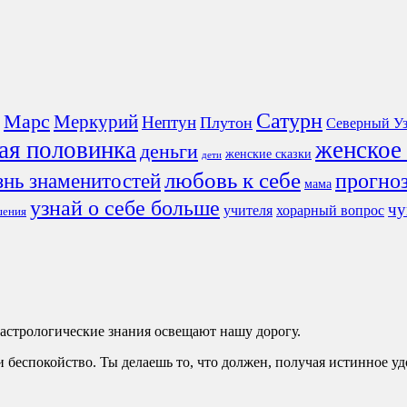
Сатурн
Марс
Меркурий
Нептун
Плутон
Северный Уз
ая половинка
женское
деньги
женские сказки
дети
любовь к себе
знь знаменитостей
прогно
мама
узнай о себе больше
чу
учителя
хорарный вопрос
шения
е астрологические знания освещают нашу дорогу.
 и беспокойство. Ты делаешь то, что должен, получая истинное у