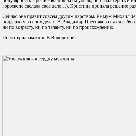
популярность Преснякова пошла на убыль, он начал терять и и
гороскопе сделала свое дело…), Кристина приняла решение ра
Сейчас она правит совсем другим царством. Ее муж Михаил Зем
поддержку в своих делах. А Владимир Пресняков связал себя о
ни по возрасту, ни по таланту, ни по происхождению.
По материалам книг В.Володиной.