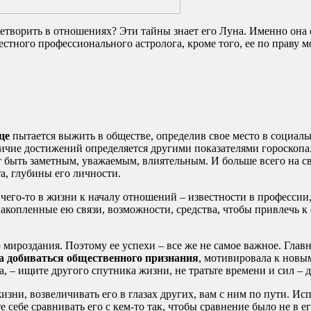
етворить в отношениях? Эти тайны знает его Луна. Именно она 
стного профессионального астролога, кроме того, ее по праву
це
пытается выжить в обществе, определив свое место в социаль
аличие достижений определяется другими показателями гороскопа
 быть заметным, уважаемым, влиятельным. И больше всего на св
а, глубины его личности.
его-то в жизни к началу отношений – известности в профессии, 
накопленные ею связи, возможности, средства, чтобы привлечь к
 мироздания. Поэтому ее успехи – все же не самое важное. Глав
ла добиваться общественного признания
, мотивировала к новы
, – ищите другого спутника жизни, не тратьте времени и сил – 
жизни, возвеличивать его в глазах других, вам с ним по пути. 
 себе сравнивать его с кем-то так, чтобы сравнение было не в е