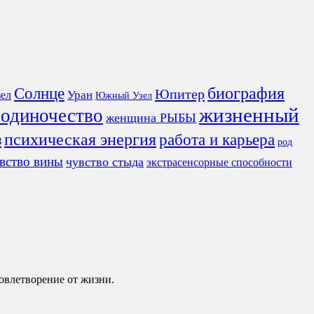
Солнце
биография
Юпитер
ел
Уран
Южный Узел
жизненный
 одиночество
женщина РЫБЫ
з
психическая энергия
работа и карьера
род
вство вины
чувство стыда
экстрасенсорные способности
довлетворение от жизни.