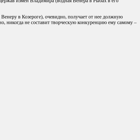
ыдержав измен Владимира (водная Венера в Рыбах в его
 Венеру в Козероге), очевидно, получает от нее должную
но, никогда не составит творческую конкуренцию ему самому –