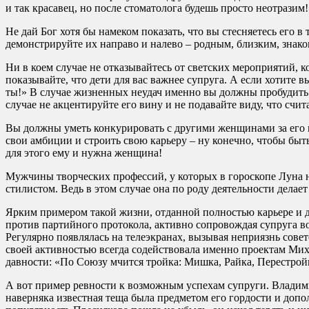
и так красавец, но после стоматолога будешь просто неотразим!
Не дай Бог хотя бы намеком показать, что вы стесняетесь его в
демонстрируйте их направо и налево – родным, близким, знак
Ни в коем случае не отказывайтесь от светских мероприятий, 
показывайте, что дети для вас важнее супруга. А если хотите 
ты!» В случае жизненных неудач именно вы должны пробудить 
случае не акцентируйте его вину и не подавайте виду, что сч
Вы должны уметь конкурировать с другими женщинами за его в
свои амбиции и строить свою карьеру – ну конечно, чтобы быть
для этого ему и нужна женщина!
Мужчины творческих профессий, у которых в гороскопе Луна н
стилистом. Ведь в этом случае она по роду деятельности делает 
Ярким примером такой жизни, отданной полностью карьере и де
против партийного протокола, активно сопровождая супруга в
Регулярно появлялась на телеэкранах, вызывая неприязнь сове
своей активностью всегда содействовала именно проектам Мих
давности: «По Союзу мчится тройка: Мишка, Райка, Перестройк
А вот пример ревности к возможным успехам супруги. Владими
наверняка известная теща была предметом его гордости и допо