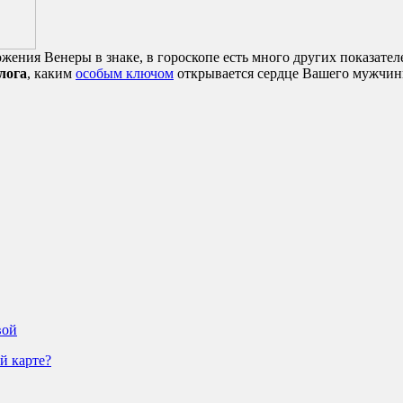
ожения Венеры в знаке, в гороскопе есть много других показате
лога
, каким
особым ключом
открывается сердце Вашего мужчин
вой
й карте?