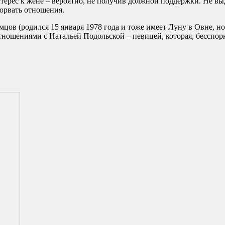
нтерес к жене – вероятно, не получив должной поддержки. Не в
зорвать отношения.
цов (родился 15 января 1978 года и тоже имеет Луну в Овне, но
тношениями с Натальей Подольской – певицей, которая, бесспор