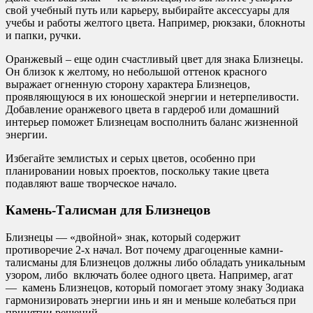
свой учебный путь или карьеру, выбирайте аксессуары для
учебы и работы желтого цвета. Например, рюкзаки, блокноты
и папки, ручки.
Оранжевый – еще один счастливый цвет для знака Близнецы.
Он близок к желтому, но небольшой оттенок красного
выражает огненную сторону характера Близнецов,
проявляющуюся в их юношеской энергии и нетерпеливости.
Добавление оранжевого цвета в гардероб или домашний
интерьер поможет Близнецам восполнить баланс жизненной
энергии.
Избегайте землистых и серых цветов, особенно при
планировании новых проектов, поскольку такие цвета
подавляют ваше творческое начало.
Камень-Талисман для Близнецов
Близнецы — «двойной» знак, который содержит
противоречие 2-х начал. Вот почему драгоценные камни-
талисманы для Близнецов должны либо обладать уникальным
узором, либо включать более одного цвета. Например, агат
— камень Близнецов, который помогает этому знаку Зодиака
гармонизировать энергии инь и ян и меньше колебаться при
принятии решений.