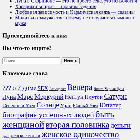
Луна в Скорпионе — это не просто секс, это психология
Хорарный вопрос — правила задания
Любовная зависимость и Кармическая связь — связаны
Молитва о замужестве: почему не получается вымолить
мужа
Присоединяйтесь к нам
Вы что-то ищите?
Ключевые слова
Венера
??? о 7 доме
SEX
Асцендент
Лилит (Черная Луна)
Сатурн
Марс
Меркурий
Луна
Нептун
Плутон
Солнце
Юпитер
Северный Узел
Уран
Южный Узел
быть
биография успешных людей
женщиной
вторая половинка
деньги
женское одиночество
женские сказки
дети