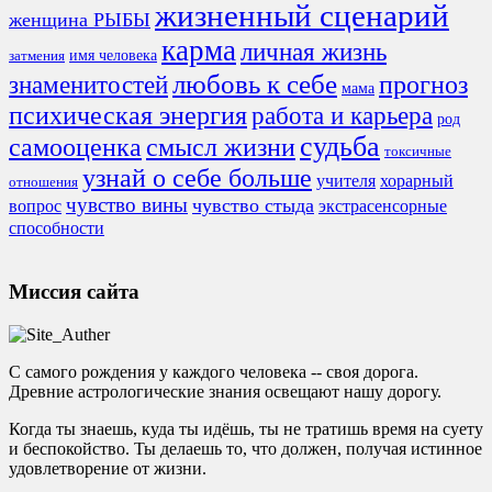
жизненный сценарий
женщина РЫБЫ
карма
личная жизнь
имя человека
затмения
любовь к себе
знаменитостей
прогноз
мама
психическая энергия
работа и карьера
род
судьба
смысл жизни
самооценка
токсичные
узнай о себе больше
учителя
хорарный
отношения
чувство вины
чувство стыда
экстрасенсорные
вопрос
способности
Миссия сайта
С самого рождения у каждого человека -- своя дорога.
Древние астрологические знания освещают нашу дорогу.
Когда ты знаешь, куда ты идёшь, ты не тратишь время на суету
и беспокойство. Ты делаешь то, что должен, получая истинное
удовлетворение от жизни.