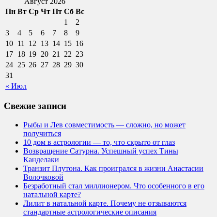
Август 2026
Пн
Вт
Ср
Чт
Пт
Сб
Вс
1
2
3
4
5
6
7
8
9
10
11
12
13
14
15
16
17
18
19
20
21
22
23
24
25
26
27
28
29
30
31
« Июл
Свежие записи
Рыбы и Лев совместимость — сложно, но может
получиться
10 дом в астрологии — то, что скрыто от глаз
Возвращение Сатурна. Успешный успех Тины
Канделаки
Транзит Плутона. Как проигрался в жизни Анастасии
Волочковой
Безработный стал миллионером. Что особенного в его
натальной карте?
Лилит в натальной карте. Почему не отзываются
стандартные астрологические описания