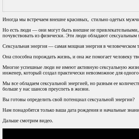
Иногда мы встречаем внешне красивых, стильно одетых мужчин
Но есть люди — они могут быть внешне не привлекательными, 
почувствовать из физически. Эти люди обладают сексуальным 
Сексуальная энергия — самая мощная энергия в человеческом т
Она способна порождать жизнь, и она же помогает человеку тв
Многие успешные люди не имеют активную сексуальную жизнь
инженер, который создал практически невозможное для одного 
Мы все обладаем сексуальной энергией, но разным ее количест
больше у нас шансов преуспеть в жизни.
Вы готовы определить свой потенциал сексуальной энергии?
Нам понадобятся только ваша дата рождения и начальные знани
Дальше смотрим видео.