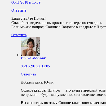
06/11/2018 в 15:39
Ответить
Здравствуйте Ирина!
Спасибо за видео, очень приятно и интересно смотреть.
Если можно вопрос, Солнце в Водолее в квадрате с Плут
Ответить
Ирина Мельник
06/11/2018 в 17:05
Ответить
Добрый день, Юлия.
Солнце квадрат Плутон — это энергетический аспек
непременно будет вынужденное становление своего 
Вы женщина, поэтому Солнце также описывает вашег