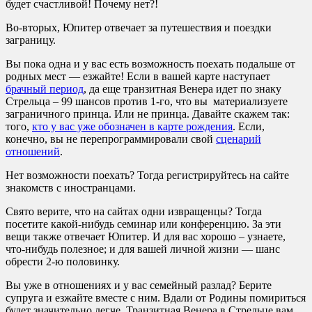
будет счастливой! Почему нет?!
Во-вторых, Юпитер отвечает за путешествия и поездки
заграницу.
Вы пока одна и у вас есть возможность поехать подальше от
родных мест — езжайте! Если в вашей карте наступает
брачный период
, да еще транзитная Венера идет по знаку
Стрельца – 99 шансов против 1-го, что вы материализуете
заграничного принца. Или не принца. Давайте скажем так:
того,
кто у вас уже обозначен в карте рождения
. Если,
конечно, вы не перепрограммировали свой
сценарий
отношений
.
Нет возможности поехать? Тогда регистрируйтесь на сайте
знакомств с иностранцами.
Свято верите, что на сайтах одни извращенцы? Тогда
посетите какой-нибудь семинар или конференцию. За эти
вещи также отвечает Юпитер. И для вас хорошо – узнаете,
что-нибудь полезное; и для вашей личной жизни — шанс
обрести 2-ю половинку.
Вы уже в отношениях и у вас семейный разлад? Берите
супруга и езжайте вместе с ним. Вдали от Родины помириться
будет значительно легче. Транзитная Венера в Стрельце вам