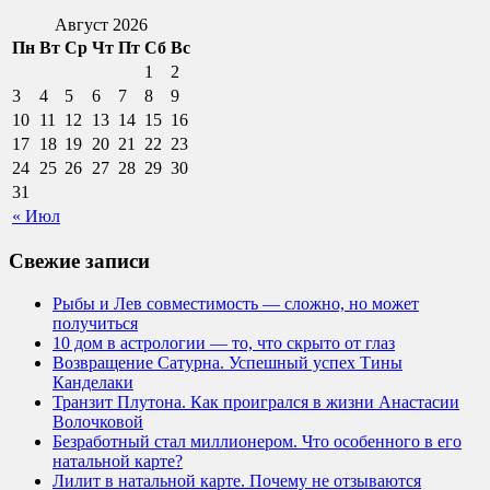
Август 2026
Пн
Вт
Ср
Чт
Пт
Сб
Вс
1
2
3
4
5
6
7
8
9
10
11
12
13
14
15
16
17
18
19
20
21
22
23
24
25
26
27
28
29
30
31
« Июл
Свежие записи
Рыбы и Лев совместимость — сложно, но может
получиться
10 дом в астрологии — то, что скрыто от глаз
Возвращение Сатурна. Успешный успех Тины
Канделаки
Транзит Плутона. Как проигрался в жизни Анастасии
Волочковой
Безработный стал миллионером. Что особенного в его
натальной карте?
Лилит в натальной карте. Почему не отзываются