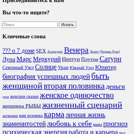
Присоединяйтесь к нам
Вы что-то ищите?
Ключевые слова
Венера
??? о 7 доме
SEX
Асцендент
Лилит (Черная Луна)
Сатурн
Марс
Меркурий
Луна
Нептун
Плутон
Солнце
Юпитер
Северный Узел
Уран
Южный Узел
быть
биография успешных людей
женщиной
вторая половинка
деньги
женское одиночество
женские сказки
дети
жизненный сценарий
женщина РЫБЫ
карма
личная жизнь
имя человека
затмения
любовь к себе
знаменитостей
прогноз
мама
психическая энергия
работа и карьера
род