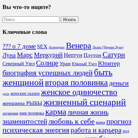
Вы что-то ищите?
Ключевые слова
Венера
??? о 7 доме
SEX
Асцендент
Лилит (Черная Луна)
Сатурн
Марс
Меркурий
Луна
Нептун
Плутон
Солнце
Юпитер
Северный Узел
Уран
Южный Узел
быть
биография успешных людей
женщиной
вторая половинка
деньги
женское одиночество
женские сказки
дети
жизненный сценарий
женщина РЫБЫ
карма
личная жизнь
имя человека
затмения
любовь к себе
знаменитостей
прогноз
мама
психическая энергия
работа и карьера
род