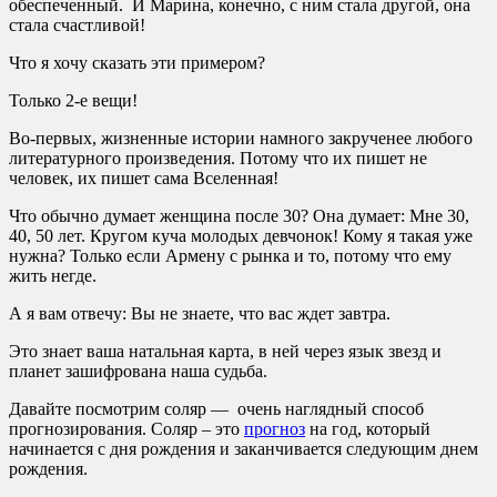
обеспеченный. И Марина, конечно, с ним стала другой, она
стала счастливой!
Что я хочу сказать эти примером?
Только 2-е вещи!
Во-первых, жизненные истории намного закрученее любого
литературного произведения. Потому что их пишет не
человек, их пишет сама Вселенная!
Что обычно думает женщина после 30? Она думает: Мне 30,
40, 50 лет. Кругом куча молодых девчонок! Кому я такая уже
нужна? Только если Армену с рынка и то, потому что ему
жить негде.
А я вам отвечу: Вы не знаете, что вас ждет завтра.
Это знает ваша натальная карта, в ней через язык звезд и
планет зашифрована наша судьба.
Давайте посмотрим соляр — очень наглядный способ
прогнозирования. Соляр – это
прогноз
на год, который
начинается с дня рождения и заканчивается следующим днем
рождения.