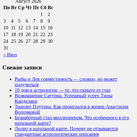
Август 2026
Пн
Вт
Ср
Чт
Пт
Сб
Вс
1
2
3
4
5
6
7
8
9
10
11
12
13
14
15
16
17
18
19
20
21
22
23
24
25
26
27
28
29
30
31
« Июл
Свежие записи
Рыбы и Лев совместимость — сложно, но может
получиться
10 дом в астрологии — то, что скрыто от глаз
Возвращение Сатурна. Успешный успех Тины
Канделаки
Транзит Плутона. Как проигрался в жизни Анастасии
Волочковой
Безработный стал миллионером. Что особенного в его
натальной карте?
Лилит в натальной карте. Почему не отзываются
стандартные астрологические описания