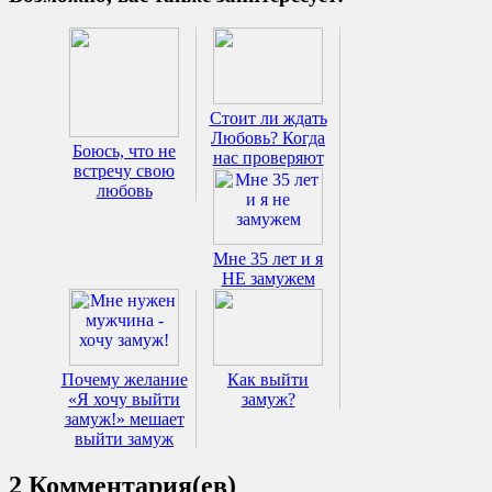
Стоит ли ждать
Любовь? Когда
Боюсь, что не
нас проверяют
встречу свою
любовь
Мне 35 лет и я
НЕ замужем
Почему желание
Как выйти
«Я хочу выйти
замуж?
замуж!» мешает
выйти замуж
2 Комментария(ев)