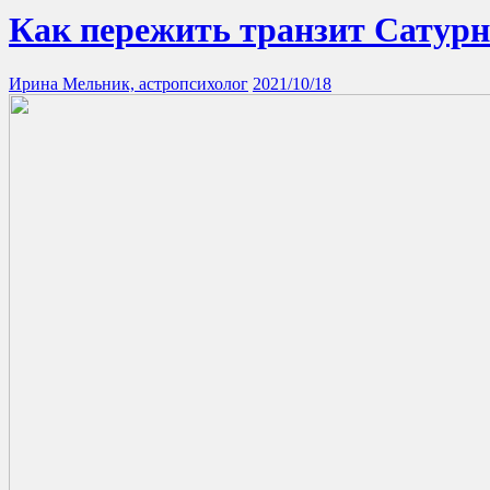
Как пережить транзит Сатурн
Ирина Мельник, астропсихолог
2021/10/18