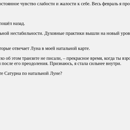
стоянное чувство слабости и жалости к себе. Весь февраль я пр
пошёл назад.
льной нестабильности. Духовные практики вышли на новый урове
оторые отвечает Луна в моей натальной карте.
о об этом транзите не писали, – прекрасное время, когда ты взр
 после его преодоления. Признаюсь, я стала сильнее внутри.
те Сатурна по натальной Луне?