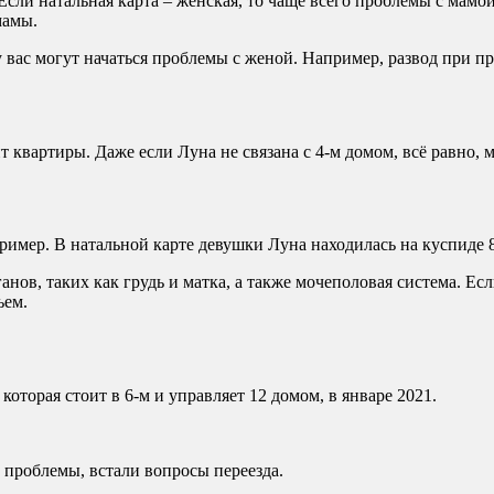
сли натальная карта – женская, то чаще всего проблемы с мамой
мамы.
у вас могут начаться проблемы с женой. Например, развод при п
т квартиры. Даже если Луна не связана с 4-м домом, всё равно, м
пример. В натальной карте девушки Луна находилась на куспиде 8
ов, таких как грудь и матка, а также мочеполовая система. Если
ьем.
оторая стоит в 6-м и управляет 12 домом, в январе 2021.
проблемы, встали вопросы переезда.