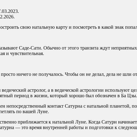
.03.2023.
2.2026.
строить свою натальную карту и посмотреть в какой знак попал
называют Саде-Сати. Обычно от этого транзита ждут неприятны
я и чувствительная.
а просто ничего не получалось. Чтобы он не делал, дела не шли 
л ведический астролог, а в ведической астрологии используют ц
иятный период в жизни, который хорошо был обозначен в Ба Цзы
ен непосредственный контакт Сатурна с натальной планетой, п
петлять по вашей Луне.
твенно приближается к натальной Луне. Когда Сатурн начинает 
атурна — это время внутренней работы и подготовки к следующе