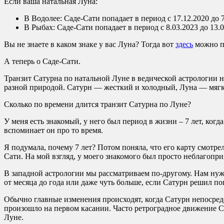
Если ваша натальная Луна:
В Водолее: Саде-Сати попадает в период с 17.12.2020 до 7
В Рыбах: Саде-Сати попадает в период с 8.03.2023 до 13.0
Вы не знаете в каком знаке у вас Луна? Тогда вот
здесь
можно по
А теперь о Саде-Сати.
Транзит Сатурна по натальной Луне в ведической астрологии 
разной природой. Сатурн — жесткий и холодный, Луна — мягка
Сколько по времени длится транзит Сатурна по Луне?
У меня есть знакомый, у него был период в жизни – 7 лет, когд
вспоминает он про то время.
Я подумала, почему 7 лет? Потом поняла, что его карту смотре
Сати. На мой взгляд, у моего знакомого был просто неблагопр
В западной астрологии мы рассматриваем по-другому. Нам нуж
от месяца до года или даже чуть больше, если Сатурн решил по
Обычно главные изменения происходят, когда Сатурн непосредс
произошло на первом касании. Часто ретроградное движение С
Луне.