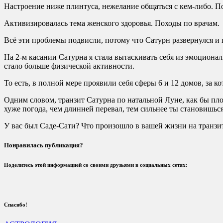
Настроение ниже плинтуса, нежелание общаться с кем-либо. По
Активизировалась тема женского здоровья. Походы по врачам.
Всё эти проблемы подвисли, потому что Сатурн развернулся и 
На 2-м касании Сатурна я стала вытаскивать себя из эмоциона
стало больше физической активности.
То есть, в полной мере проявили себя сферы 6 и 12 домов, за к
Одним словом, транзит Сатурна по натальной Луне, как бы плох
хуже погода, чем длинней перевал, тем сильнее ты становишься
У вас был Саде-Сати? Что произошло в вашей жизни на транзи
Понравилась публикация?
Поделитесь этой информацией со своими друзьями в социальных сетях:
Спасибо!