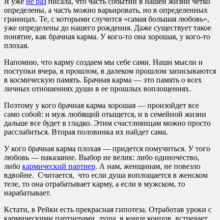
Я уже
не раз
писала, что часть событий в нашей жизни четко
определены, а часть можно варьировать, но в определенных
границах. Те, с которыми случится «самая большая любовь»,
уже определены до нашего рождения. Даже существует такое
понятие, как брачная карма. У кого-то она хорошая, у кого-то
плохая.
Напомню, что карму создаем мы себе сами. Наши мысли и
поступки вчера, в прошлом, в далеком прошлом записываются
в космическую память. Брачная карма — это память о всех
личных отношениях души в ее прошлых воплощениях.
Поэтому у кого брачная карма хорошая — произойдет все
само собой: и муж любящий отыщется, и в семейной жизни
дальше все будет в гладко. Этим счастливицам можно просто
расслабиться. Вторая половинка их найдет сама.
У кого брачная карма плохая — придется помучиться. У того
любовь — наказание. Выбор не велик: либо одиночество,
либо
кармический партнер
. А нам, женщинам, не повезло
вдвойне. Считается, что если душа воплощается в женском
теле, то она отрабатывает карму, а если в мужском, то
нарабатывает.
Кстати, в Рейки есть прекрасная гипотеза. Отработав уроки с
кармическими партнерами, душа, в конце концов, встречает