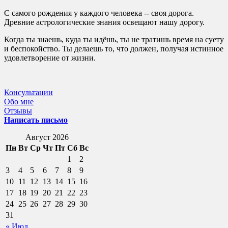
С самого рождения у каждого человека -- своя дорога.
Древние астрологические знания освещают нашу дорогу.
Когда ты знаешь, куда ты идёшь, ты не тратишь время на суету
и беспокойство. Ты делаешь то, что должен, получая истинное
удовлетворение от жизни.
Консультации
Обо мне
Отзывы
Написать письмо
Август 2026
Пн
Вт
Ср
Чт
Пт
Сб
Вс
1
2
3
4
5
6
7
8
9
10
11
12
13
14
15
16
17
18
19
20
21
22
23
24
25
26
27
28
29
30
31
« Июл