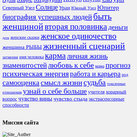
Солнце
Юпитер
Северный Узел
Уран
Южный Узел
быть
биография успешных людей
женщиной
вторая половинка
деньги
женское одиночество
женские сказки
дети
жизненный сценарий
женщина РЫБЫ
карма
личная жизнь
имя человека
затмения
любовь к себе
знаменитостей
прогноз
мама
психическая энергия
работа и карьера
род
судьба
смысл жизни
самооценка
токсичные
узнай о себе больше
учителя
хорарный
отношения
чувство вины
чувство стыда
экстрасенсорные
вопрос
способности
Миссия сайта