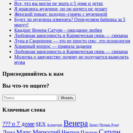
Все, что вы могли не знать о 5 доме и детях
Я нравлюсь мужчине, но он ничего не делает
Женский пикап: холодно–горячо с мужчиной
Будет ли мужчина изменять? Определяем бабника за 5
минут!
Квадрат Венера Сатурн – ожидание любви
Любовная зависимость и Кармическая связь — связаны
Луна в Скорпионе — это не просто секс, это психология
Хорарный вопрос — правила задания
Любовная зависимость и Кармическая связь — связаны
Молитва о замужестве: почему не получается вымолить
мужа
Присоединяйтесь к нам
Вы что-то ищите?
Ключевые слова
Венера
??? о 7 доме
SEX
Асцендент
Лилит (Черная Луна)
Сатурн
Марс
Меркурий
Луна
Нептун
Плутон