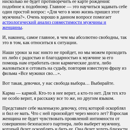
нисколько не будет противоречить ее карте рождения:
подобное к подобному. Главное — это научиться задавать себе
один простой вопрос: «Для чего в мою жизнь пришел этот
мужчина?». Очень хорошо в данном вопросе помогает
астрологический анализ совместимости мужчины и
женщины
.
И, наконец, самое главное, в чем мы абсолютно свободны, так
это в том, как относиться к ситуации.
Наши уроки за нас никто не пройдет, но мы можем проходить
их либо с радостью и благодарностью к мужчине за его
помощь нам отработать свои кармические долги, либо
жаловаться и сетовать на судьбу, повторяя известную фразу из
фильма «Все мужики сво…».
Вот такая, девочки, у нас свобода выбора… Выбирайте.
Карма — кармой. Кто-то в нее верит, а кто-то нет. Для тех кто
не особо верит, я расскажу все то же, но другим языком.
Представьте себе маленькую девочку, отец которой оскорблял
и бил ее мать. Что с ней произойдет через много лет? Взрослая
женщина не будет чувствовать проявлений интимности от
совершенно безопасного партнера, либо выберет мужчину,
который будет оскорблять и бить ее. Она будет хотеть близости