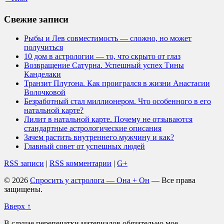
Свежие записи
Рыбы и Лев совместимость — сложно, но может
получиться
10 дом в астрологии — то, что скрыто от глаз
Возвращение Сатурна. Успешный успех Тины
Канделаки
Транзит Плутона. Как проигрался в жизни Анастасии
Волочковой
Безработный стал миллионером. Что особенного в его
натальной карте?
Лилит в натальной карте. Почему не отзываются
стандартные астрологические описания
Зачем растить внутреннего мужчину и как?
Главный совет от успешных людей
RSS записи
|
RSS комментарии
|
G+
© 2026
Спросить у астролога — Она + Он
— Все права
защищены.
Вверх ↑
В случае перепечатки материалов обязательно мое