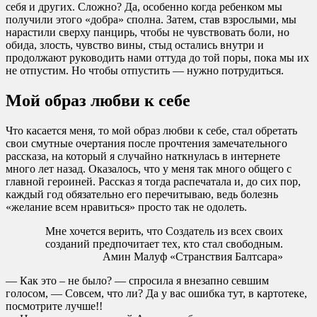
себя и других. Сложно? Да, особенно когда ребенком мы
получили этого «добра» сполна. Затем, став взрослыми, мы
нарастили сверху панцирь, чтобы не чувствовать боли, но
обида, злость, чувство вины, стыд остались внутри и
продолжают руководить нами оттуда до той поры, пока мы их
не отпустим. Но чтобы отпустить — нужно потрудиться.
Мой образ любви к себе
Что касается меня, то мой образ любви к себе, стал обретать
свои смутные очертания после прочтения замечательного
рассказа, на который я случайно наткнулась в интернете
много лет назад. Оказалось, что у меня так много общего с
главной героиней. Рассказ я тогда распечатала и, до сих пор,
каждый год обязательно его перечитываю, ведь болезнь
«желание всем нравиться» просто так не одолеть.
Мне хочется верить, что Создатель из всех своих
созданий предпочитает тех, кто стал свободным.
Амин Малуф «Странствия Балтсара»
— Как это – не было? — спросила я внезапно севшим
голосом, — Совсем, что ли? Да у вас ошибка тут, в картотеке,
посмотрите лучше!!