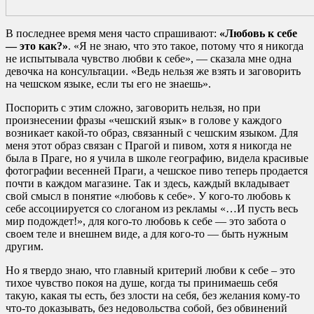
В последнее время меня часто спрашивают:
«Любовь к себе
— это как?»
. «Я не знаю, что это такое, потому что я никогда
не испытывала чувство любви к себе», — сказала мне одна
девочка на консультации. «Ведь нельзя же взять и заговорить
на чешском языке, если ты его не знаешь».
Поспорить с этим сложно, заговорить нельзя, но при
произнесении фразы «чешский язык» в голове у каждого
возникает какой-то образ, связанный с чешским языком. Для
меня этот образ связан с Прагой и пивом, хотя я никогда не
была в Праге, но я учила в школе географию, видела красивые
фотографии весенней Праги, а чешское пиво теперь продается
почти в каждом магазине. Так и здесь, каждый вкладывает
свой смысл в понятие «любовь к себе». У кого-то любовь к
себе ассоциируется со слоганом из рекламы «…И пусть весь
мир подождет!», для кого-то любовь к себе — это забота о
своем теле и внешнем виде, а для кого-то — быть нужным
другим.
Но я твердо знаю, что главный критерий любви к себе – это
тихое чувство покоя на душе, когда ты принимаешь себя
такую, какая ты есть, без злости на себя, без желания кому-то
что-то доказывать, без недовольства собой, без обвинений