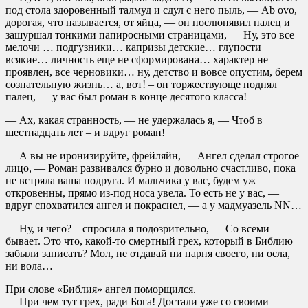
под стола здоровенный талмуд и сдул с него пыль, — Ab ovo,
дорогая, что называется, от яйца, — он послюнявил палец и
зашуршал тонкими папиросными страницами, — Ну, это все
мелочи … подгузники… капризы детские… глупости
всякие… личность еще не сформирована… характер не
проявлен, все черновики… ну, детство и вовсе опустим, берем
сознательную жизнь… а, вот! – он торжествующе поднял
палец, — у вас был роман в конце десятого класса!
— Ах, какая странность, — не удержалась я, — Чтоб в
шестнадцать лет – и вдруг роман!
— А вы не иронизируйте, фрейляйн, — Ангел сделал строгое
лицо, — Роман развивался бурно и довольно счастливо, пока
не встряла ваша подруга. И мальчика у вас, будем уж
откровенны, прямо из-под носа увела. То есть не у вас, —
вдруг спохватился ангел и покраснел, — а у мадмуазель NN…
— Ну, и чего? – спросила я подозрительно, — Со всеми
бывает. Это что, какой-то смертный грех, который в Библию
забыли записать? Мол, не отдавай ни парня своего, ни осла,
ни вола…
При слове «Библия» ангел поморщился.
— При чем тут грех, ради Бога! Достали уже со своими