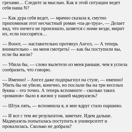
грехами… Следите за мыслью. Как в этой ситуации ведет
себя наша N?
— Как дура себя ведет, — мрачно сказала я, смутно
припоминая этот несчастный роман «па-де-труа», — Делает
вид, что ничего не произошло, шляется с ними везде, мирит
их, если поссорятся…
— Вооот, — наставительно протянул Ангел, — А теперь
внимательно – на меня смотреть! — как бы поступили вы,
если бы жили?
— Убила бы, — слово вылетело из меня раньше, чем я успела
сообразить, что говорю.
— Именно! – Ангел даже подпрыгнул на стуле, — именно!
Убить бы не убили, конечно, но послали бы на три веселых
буквы – это точно. А теперь вспомните – сколько таких
«романов» было в жизни у нашей мадмуазель?
— Штук пять, — вспомнила я, и мне вдруг стало паршиво.
— И все с тем же результатом, заметьте. Идем дальше.
Мадмуазель попыталась поступить в университет и
провалилась. Сколько не добрала?