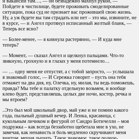
и вакансий там…, — он безнадежно махнул рукой, —
Пойдете в чистилище, будете проживать смоделированные
ситуации, пока суд не признает вас прожившей свою жизнь.
Ну, а уж будете вы там страдать или нет – это мы, извините, не
в курсе, — и Ангел протянул исписанный желтый бланк, —
Теперь все ясно?
— Более-менее, — я кивнула растерянно, — И куда мне
теперь?
— Момент, — сказал Ангел и щелкнул пальцами. Что-то
звякнуло, грохнуло и в глазах у меня потемнело…
— … одну меня не отпустят, а с тобой запросто, — услышала
я знакомый голос, — И Сережка говорит – пусть она тебя
отмажет на два дня, ну, Олечка, ну, милая, ты ведь поможешь,
правда? Мы тебе и палатку отдельную возьмем, и вообще
клево будет, представляешь, целых две ночи, костер, речка и
мы втроем?
..Это был мой школьный двор, май уже и не помню какого
года, пыльный душный вечер. И Ленка, красавица, с
кукольным личиком и фигурой от Сандро Ботичелли – моя
подружка – как всегда беззаботно щебетала мне в ухо, не
замечая, как ненависть и боль медленно скручивают меня
винтом, мешая дышать. Такое знакомое, такое родное-