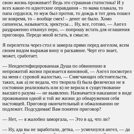
свою жизнь проживает! Ведь это страшная статистика! И у
всех какие-то идиотские оправдания – то мама плакала, то
папа сердился, то муж был против, то дождь в тот день пошел
не вовремя, то – вообще смех! – денег не было. Хомо
сапиенсы, называется, эректусы… Ну, все, готово, — Ангел
раздраженно откинул перо, — попрошу встать для оглашения
приговора. Передо мной встать, в смысле.
Я перелетела через стол и замерла прямо перед ангелом, всем
своим видом выражая вину и раскаяние. Черт его знает,
может, сработает.
— Неидентифицированная Душа по обвинению в
непрожитой жизни признается виновной, — Ангел посмотрел
на меня с суровой жалостью, — Смягчающих обстоятельств,
таких, как а) не ведала, что творила б) была физически не в
состоянии реализовать или в) не верила в существование
высшего разума — не выявлено. Назначается наказание в виде
проживания одной и той же жизни до обнаружения себя
настоящей. Приговор окончательный и обжалованию не
подлежит. Подсудимая! Вам понятен приговор?
— Нет, — я жалобно заморгала, — Это в ад, что ли?
— Ну, ада вы не заработали, детка, — усмехнулся ангел, — да