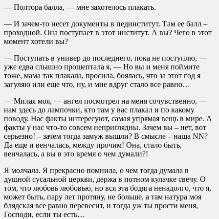
— Полтора балла, — мне захотелось плакать.
— И зачем-то несет документы в пединститут. Там ее балл –
проходной. Она поступает в этот институт. А вы? Чего в этот
момент хотели вы?
— Поступать в универ до последнего, пока не поступлю, —
уже едва слышно прошептала я, — Но вы и меня поймите
тоже, мама так плакала, просила, боялась, что за этот год я
загуляю или еще что, ну, и мне вдруг стало все равно…
— Милая моя, — ангел посмотрел на меня сочувственно, —
нам здесь до лампочки, кто там у вас плакал и по какому
поводу. Нас факты интересуют, самая упрямая вещь в мире. А
факты у нас что-то совсем неприглядны. Зачем вы – нет, вот
серьезно! – зачем тогда замуж вышли? В смысле – наша NN?
Да еще и венчалась, между прочим! Она, стало быть,
венчалась, а вы в это время о чем думали?!
Я молчала. Я прекрасно помнила, о чем тогда думала в
душной сусальной церкви, держа в потном кулачке свечу. О
том, что любовь любовью, но вся эта бодяга ненадолго, что я,
может быть, пару лет протяну, не больше, а там натура моя
блядская все равно перевесит, и тогда уж ты прости меня,
Господи, если ты есть…