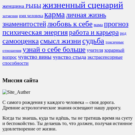
жизненный сценарий
женщина РЫБЫ
карма
личная жизнь
имя человека
затмения
любовь к себе
знаменитостей
прогноз
мама
психическая энергия
работа и карьера
род
судьба
смысл жизни
самооценка
токсичные
узнай о себе больше
учителя
хорарный
отношения
чувство вины
чувство стыда
экстрасенсорные
вопрос
способности
Миссия сайта
С самого рождения у каждого человека -- своя дорога.
Древние астрологические знания освещают нашу дорогу.
Когда ты знаешь, куда ты идёшь, ты не тратишь время на суету
и беспокойство. Ты делаешь то, что должен, получая истинное
удовлетворение от жизни.