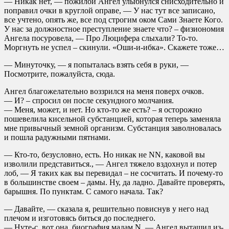
— Никак нет, — пожилой Ангел улыбнулся снисходительно и
поправил очки в круглой оправе, — У нас тут все записано,
все учтено, опять же, все под строгим оком Сами Знаете Кого.
У нас за должностное преступление знаете что? – физиономия
Ангела посуровела, — Про Люцифера слыхали? То-то.
Моргнуть не успел – скинули. «Оши-и-ибка». Скажете тоже…
— Минуточку, — я попыталась взять себя в руки, —
Посмотрите, пожалуйста, сюда.
Ангел благожелательно воззрился на меня поверх очков.
— И? – спросил он после секундного молчания.
— Меня, может, и нет. Но кто-то же есть? – я осторожно
пошевелила кисельной субстанцией, которая теперь заменяла
мне привычный земной организм. Субстанция заволновалась
и пошла радужными пятнами.
— Кто-то, безусловно, есть. Но никак не NN, каковой вы
изволили представиться., — Ангел тяжело вздохнул и потер
лоб, — Я таких как вы перевидал – не сосчитать. И почему-то
в большинстве своем – дамы. Ну, да ладно. Давайте проверять,
барышня. По пунктам. С самого начала. Так?
— Давайте, — сказала я, решительно повиснув у него над
плечом и изготовясь биться до последнего.
— Нуте-с, вот она, биография мадам N, — Ангел вытащил из-