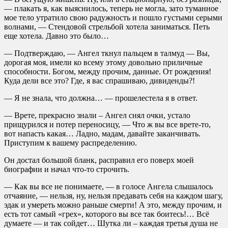
— плакать я, как выяснилось, теперь не могла, зато туманное
мое тело утратило свою радужность и пошло густыми серыми
волнами, — Стендовой стрельбой хотела заниматься. Петь
еще хотела. Давно это было…
— Подтверждаю, — Ангел ткнул пальцем в талмуд — Вы,
дорогая моя, имели ко всему этому довольно приличные
способности. Богом, между прочим, данные. От рождения!
Куда дели все это? Где, я вас спрашиваю, дивиденды?!
— Я не знала, что должна… — прошелестела я в ответ.
— Врете, прекрасно знали – Ангел снял очки, устало
прищурился и потер переносицу, — Что ж вы все врете-то,
вот напасть какая… Ладно, мадам, давайте заканчивать.
Приступим к вашему распределению.
Он достал большой бланк, расправил его поверх моей
биографии и начал что-то строчить.
— Как вы все не понимаете, — в голосе Ангела слышалось
отчаяние, — нельзя, ну, нельзя предавать себя на каждом шагу,
эдак и умереть можно раньше смерти! А это, между прочим, и
есть тот самый «грех», которого вы все так боитесь!… Всё
думаете — и так сойдет… Шутка ли – каждая третья душа не