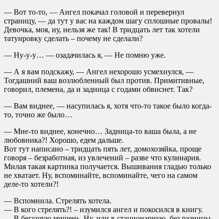
— Вот то-то, — Ангел покачал головой и перевернул
страницу, — да тут у вас на каждом шагу сплошные провалы!
Девочка, моя, ну, нельзя же так! В тридцать лет так хотели
татуировку сделать – почему не сделали?
— Ну-у-у… — озадачилась я, — Не помню уже.
— А я вам подскажу, — Ангел нехорошо усмехнулся, —
Тогдашний ваш возлюбленный был против. Примитивные,
говорил, племена, да и задница с годами обвиснет. Так?
— Вам виднее, — насупилась я, хотя что-то такое было когда-
то, точно же было…
— Мне-то виднее, конечно… Задница-то ваша была, а не
любовника?! Хорошо, едем дальше.
Вот тут написано – тридцать пять лет, домохозяйка, проще
говоря – безработная, из увлечений – разве что кулинария.
Милая такая картинка получается. Вышивания гладью только
не хватает. Ну, вспоминайте, вспоминайте, чего на самом
деле-то хотели?!
— Вспомнила. Стрелять хотела.
— В кого стрелять?! – изумился ангел и покосился в книгу.
— В бегущую мишень. Ну, или в стационарную, без разницы,