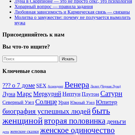
Луна в Скорпионе — это не просто секс, это психология
Хорарный вопрос — правила задания
Любовная зависимость и Кармическая связь — связаны
Молитва о замужестве: почему не получается вымолить
мужа
Присоединяйтесь к нам
Вы что-то ищите?
Ключевые слова
Венера
??? о 7 доме
SEX
Асцендент
Лилит (Черная Луна)
Сатурн
Марс
Меркурий
Луна
Нептун
Плутон
Солнце
Юпитер
Северный Узел
Уран
Южный Узел
быть
биография успешных людей
женщиной
вторая половинка
деньги
женское одиночество
женские сказки
дети