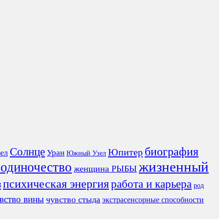
Солнце
биография
Юпитер
ел
Уран
Южный Узел
жизненный
 одиночество
женщина РЫБЫ
з
психическая энергия
работа и карьера
род
вство вины
чувство стыда
экстрасенсорные способности