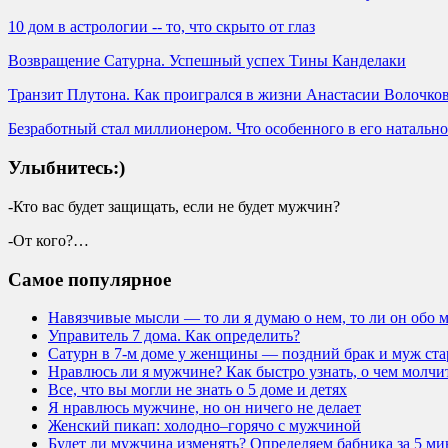
10 дом в астрологии -- то, что скрыто от глаз
Возвращение Сатурна. Успешный успех Тины Канделаки
Транзит Плутона. Как проигрался в жизни Анастасии Волочко
Безработный стал миллионером. Что особенного в его натально
Улыбнитесь:)
-Кто вас будет защищать, если не будет мужчин?
-От кого?…
Самое популярное
Навязчивые мысли — то ли я думаю о нем, то ли он обо 
Управитель 7 дома. Как определить?
Сатурн в 7-м доме у женщины — поздний брак и муж ста
Нравлюсь ли я мужчине? Как быстро узнать, о чем молч
Все, что вы могли не знать о 5 доме и детях
Я нравлюсь мужчине, но он ничего не делает
Женский пикап: холодно–горячо с мужчиной
Будет ли мужчина изменять? Определяем бабника за 5 ми