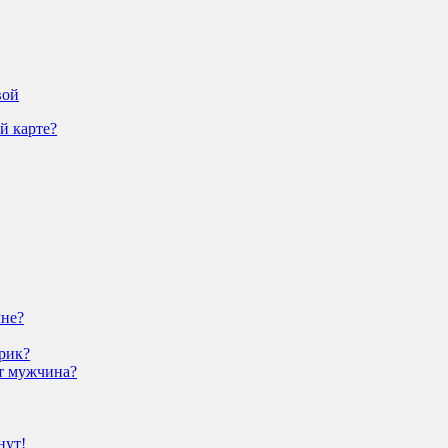
вой
й карте?
мне?
рик?
ит мужчина?
нут!