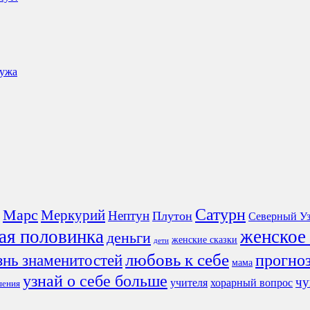
мужа
Сатурн
Марс
Меркурий
Нептун
Плутон
Северный Уз
ая половинка
женское
деньги
женские сказки
дети
любовь к себе
знь знаменитостей
прогно
мама
узнай о себе больше
чу
учителя
хорарный вопрос
шения