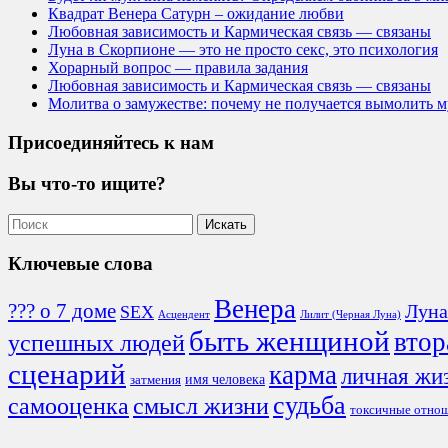
Квадрат Венера Сатурн – ожидание любви
Любовная зависимость и Кармическая связь — связаны
Луна в Скорпионе — это не просто секс, это психология
Хорарный вопрос — правила задания
Любовная зависимость и Кармическая связь — связаны
Молитва о замужестве: почему не получается вымолить 
Присоединяйтесь к нам
Вы что-то ищите?
Ключевые слова
Венера
??? о 7 доме
Луна
SEX
Асцендент
Лилит (Черная Луна)
быть женщиной
втор
успешных людей
сценарий
карма
личная жи
имя человека
затмения
судьба
смысл жизни
самооценка
токсичные отно