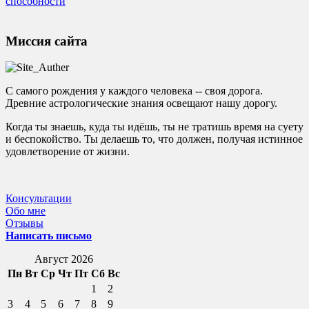
способности
Миссия сайта
С самого рождения у каждого человека -- своя дорога.
Древние астрологические знания освещают нашу дорогу.
Когда ты знаешь, куда ты идёшь, ты не тратишь время на суету
и беспокойство. Ты делаешь то, что должен, получая истинное
удовлетворение от жизни.
Консультации
Обо мне
Отзывы
Написать письмо
Август 2026
Пн
Вт
Ср
Чт
Пт
Сб
Вс
1
2
3
4
5
6
7
8
9