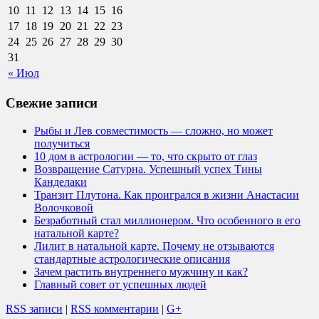
10
11
12
13
14
15
16
17
18
19
20
21
22
23
24
25
26
27
28
29
30
31
« Июл
Свежие записи
Рыбы и Лев совместимость — сложно, но может
получиться
10 дом в астрологии — то, что скрыто от глаз
Возвращение Сатурна. Успешный успех Тины
Канделаки
Транзит Плутона. Как проигрался в жизни Анастасии
Волочковой
Безработный стал миллионером. Что особенного в его
натальной карте?
Лилит в натальной карте. Почему не отзываются
стандартные астрологические описания
Зачем растить внутреннего мужчину и как?
Главный совет от успешных людей
RSS записи
|
RSS комментарии
|
G+