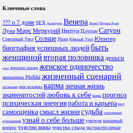
Ключевые слова
Венера
??? о 7 доме
SEX
Асцендент
Лилит (Черная Луна)
Сатурн
Марс
Меркурий
Луна
Нептун
Плутон
Солнце
Юпитер
Северный Узел
Уран
Южный Узел
быть
биография успешных людей
женщиной
вторая половинка
деньги
женское одиночество
женские сказки
дети
жизненный сценарий
женщина РЫБЫ
карма
личная жизнь
имя человека
затмения
любовь к себе
знаменитостей
прогноз
мама
психическая энергия
работа и карьера
род
судьба
смысл жизни
самооценка
токсичные
узнай о себе больше
учителя
хорарный
отношения
чувство вины
чувство стыда
экстрасенсорные
вопрос