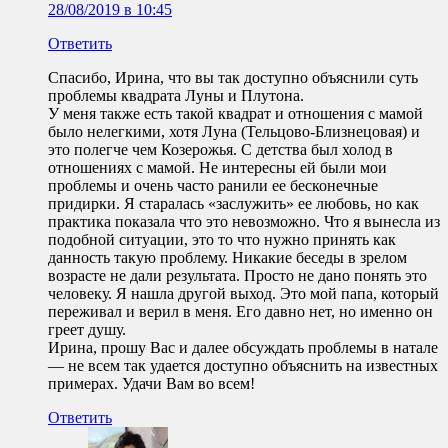
28/08/2019 в 10:45
Ответить
Спасибо, Ирина, что вы так доступно объяснили суть
проблемы квадрата Луны и Плутона.
У меня также есть такой квадрат и отношения с мамой
было нелегкими, хотя Луна (Тельцово-Близнецовая) и
это полегче чем Козерожья. С детства был холод в
отношениях с мамой. Не интересны ей были мои
проблемы и очень часто ранили ее бесконечные
придирки. Я старалась «заслужить» ее любовь, но как
практика показала что это невозможно. Что я вынесла из
подобной ситуации, это то что нужно принять как
данность такую проблему. Никакие беседы в зрелом
возрасте не дали результата. Просто не дано понять это
человеку. Я нашла другой выход. Это мой папа, который
переживал и верил в меня. Его давно нет, но именно он
греет душу.
Ирина, прошу Вас и далее обсуждать проблемы в натале
— не всем так удается доступно объяснить на известных
примерах. Удачи Вам во всем!
Ответить