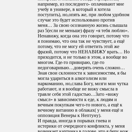
например, из последнего- оплачивают мне
учебу в универе, в который я хотела
поступить), но,опять же, при любом удобном
случае это будет использовано против
меня… За свою осознанную жизнь слышала
раз 5(если не меньше) фразу «я тебя люблю».
Ненавижу, когда она это говорит, потому что
я понимаю, что она так не чувствует, а ещё
потому, что не могу ей ответить этой же
фразой, потому что НЕНАВИЖУ врать… Но
приходится, и не только в этом, а вообще во
многом. Где-то привираю, где-то
недоговариваю…доверять очень сложно…
Зная свои склонности к зависимостям, я бы
могла удариться в алкоголизм или
наркоманию, но,слава Богу, мозги мои чутка
работают, и я вообще не вижу смысла в
травле себя этой гадостью…Зато «вижу
смысл» в зависимости к еде, к людям и
вечным покупкам чего-то нового, а ещё к
вечному витанию в облаках( у меня ещё и
оппозиция Венеры к Нептуну).
И правда, иногда в порывах гнева и
истерики от очередного конфликта, у меня
возникает картинка в голове, что я беру нож