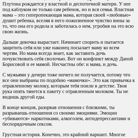
Плутона рождается у властной и деспотичной матери. У нее
под каблуком не только сам ребенок, но и вся семья. Властная
мама – это гиперопекающая мама, которая своей «любовью»
душит ребенка, вселяя в него пожизненное чувство вины за
то, что она его родила и заботилась о нем, угробив на это всю
свою жизнь.
Дальше девочка вырастает. Начинает спорить и пытается
защитить себя или уже наконец посылает маму ко всем
чертям. Но мама всегда знает, как заставить дочь
почувствовать себя сволочью. Вот он конфликт между Даной
Борисовой и ее мамой. Несчастны обе: и мама, и дочь.
С мужьями у дочери тоже ничего не получается, потому что
все они выбраны по подобию «мамочки». Это как привычка к
отравленному молоку, которым тебя поили в детстве. Твоя
рука опять тянется к пакету с отравленным молоком. Ты не
видишь другой еды.
В конце концов, разорвав отношения с близкими, ты
разрываешь отношения со своими эмоциями. Эмоции
«убиваются» наркотиками, алкоголем, антидепрессантами и
беспорядочным сексом.
Грустная история. Конечно, это крайний вариант. Многое