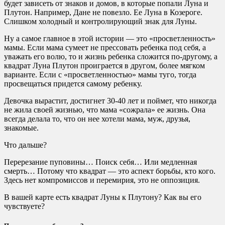
будет зависеть от знаков и домов, в которые попали Луна и
Плутон. Например, Дане не повезло. Ее Луна в Козероге.
Слишком холодный и контролирующий знак для Луны.
Ну а самое главное в этой истории — это «просветленность»
мамы. Если мама сумеет не прессовать ребенка под себя, а
уважать его волю, то и жизнь ребенка сложится по-другому, а
квадрат Луна Плутон проиграется в другом, более мягком
варианте. Если с «просветленностью» мамы туго, тогда
просвещаться придется самому ребенку.
Девочка вырастит, достигнет 30-40 лет и поймет, что никогда
не жила своей жизнью, что мама «сожрала» ее жизнь. Она
всегда делала то, что он нее хотели мама, муж, друзья,
знакомые.
Что дальше?
Перерезание пуповины… Поиск себя… Или медленная
смерть… Потому что квадрат — это аспект борьбы, кто кого.
Здесь нет компромиссов и перемирия, это не оппозиция.
В вашей карте есть квадрат Луны к Плутону? Как вы его
чувствуете?