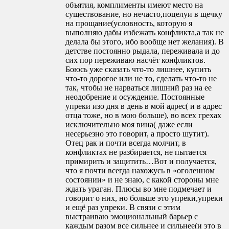
объятия, комплименты имеют место на
существование, но нечасто,поцелуи в щечку
на прощание(условность, которую я
выполняю дабы избежать конфликта,а так не
делала бы этого, ибо вообще нет желания). В
детстве постоянно рыдала, переживала и до
сих пор переживаю насчёт конфликтов.
Боюсь уже сказать что-то лишнее, купить
что-то дорогое или не то, сделать что-то не
так, чтобы не нарваться лишний раз на ее
неодобрение и осуждение. Постоянные
упреки изо дня в день в мой адрес( и в адрес
отца тоже, но в мою больше), во всех грехах
исключительно моя вина( даже если
несерьезно это говорит, а просто шутит).
Отец рак и почти всегда молчит, в
конфликтах не разбирается, не пытается
примирить и защитить…Вот и получается,
что я почти всегда нахожусь в «оголенном
состоянии» и не знаю, с какой стороны мне
ждать ураган. Плюсы во мне подмечает и
говорит о них, но больше это упреки,упреки
и ещё раз упреки. В связи с этим
выстраиваю эмоциональный барьер с
каждым разом все сильнее и сильнее(и это в