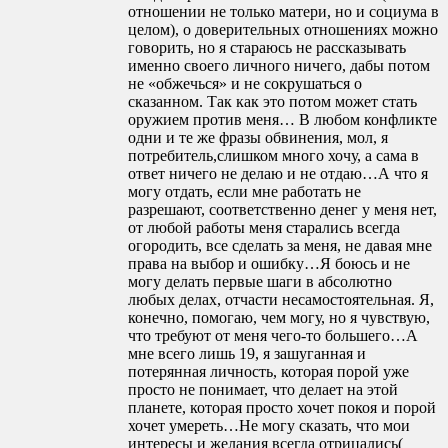
отношении не только матери, но и социума в
целом), о доверительных отношениях можно
говорить, но я стараюсь не рассказывать
именно своего личного ничего, дабы потом
не «обжечься» и не сокрушаться о
сказанном. Так как это потом может стать
оружием против меня… В любом конфликте
одни и те же фразы обвинения, мол, я
потребитель,слишком много хочу, а сама в
ответ ничего не делаю и не отдаю…А что я
могу отдать, если мне работать не
разрешают, соответственно денег у меня нет,
от любой работы меня старались всегда
огородить, все сделать за меня, не давая мне
права на выбор и ошибку…Я боюсь и не
могу делать первые шаги в абсолютно
любых делах, отчасти несамостоятельная. Я,
конечно, помогаю, чем могу, но я чувствую,
что требуют от меня чего-то большего…А
мне всего лишь 19, я зашуганная и
потерянная личность, которая порой уже
просто не понимает, что делает на этой
планете, которая просто хочет покоя и порой
хочет умереть…Не могу сказать, что мои
интересы и желания всегда отрицались(