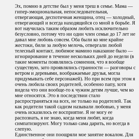
Эх, помню в детстве был у меня треш в семье. Мама —
гипер-эмоциональная, непоследовательная,
отвергающая, деспотичная женщина, отец — холодный,
отвергающий и всегда находящийся со мной в борьбе. Я
вот научилась таким образом любить исключительно
безусловно, потому что ни один член семьи до 17 лет не
давал мне любовь совсем. Оба были ко мне крайне
жестоки, били за любую мелочь, отвергали любой
телесный контакт, любимое мамино наказание было —
игнорирование в течение нескольких дней до недели (в
такие моменты появлялись сомнения, что я вообще
существую, зато проявлялись странности — разговоры с
ветром и деревьями, воображаемые друзья, могла
придумывать себе персонажей). Но при всем при этом я
очень любила своих родителей, особенно папу, хотя
видела что они вообще-то к чужим детям лучше, чем ко
мне относятся. Это в последствии стало
распространяться на всех, не только на родителей. Так
как родители такой садизм называли любовью, у меня
очень исказилось ее восприятие. Я не могу ее
распознать, я не знаю, когда меня любят, когда
симпатизируют. Могу только сама дарить, но всегда в
слепую.
Единственное они поощряли мое занятие вокалом. Для