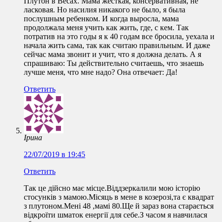
Плутон в Весах. Мама жесткая, консервативная, не
ласковая. Но насилия никакого не было, я была
послушным ребенком. И когда выросла, мама
продолжала меня учить как жить, где, с кем. Так
потратив на это годы я к 40 годам все бросила, уехала и
начала жить сама, так как считаю правильным. И даже
сейчас мама звонит и учит, что я должна делать. А я
спрашиваю: Ты действительно считаешь, что знаешь
лучше меня, что мне надо? Она отвечает: Да!
Ответить
Ірина
22/07/2019 в 19:45
Ответить
Так це дійсно має місце.Віддзеркалили мою історію
стосунків з мамою.Місяць в мене в козерозі,та є квадрат
з плутоном.Мені 48 ,мамі 80.Ще й зараз вона старається
відкроїти шматок енергії для себе.З часом я навчилася