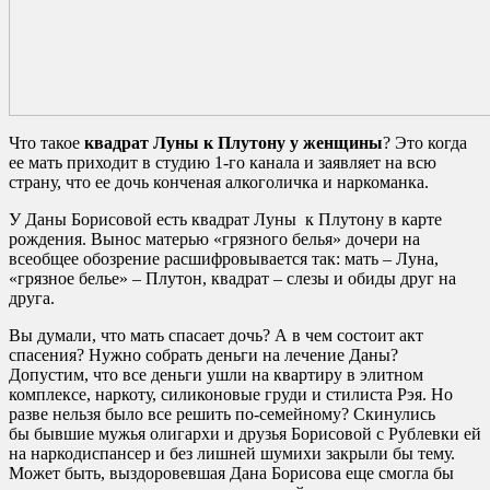
Что такое
квадрат Луны к Плутону у женщины
? Это когда
ее мать приходит в студию 1-го канала и заявляет на всю
страну, что ее дочь конченая алкоголичка и наркоманка.
У Даны Борисовой есть квадрат Луны к Плутону в карте
рождения. Вынос матерью «грязного белья» дочери на
всеобщее обозрение расшифровывается так: мать – Луна,
«грязное белье» – Плутон, квадрат – слезы и обиды друг на
друга.
Вы думали, что мать спасает дочь? А в чем состоит акт
спасения? Нужно собрать деньги на лечение Даны?
Допустим, что все деньги ушли на квартиру в элитном
комплексе, наркоту, силиконовые груди и стилиста Рэя. Но
разве нельзя было все решить по-семейному? Скинулись
бы бывшие мужья олигархи и друзья Борисовой с Рублевки ей
на наркодиспансер и без лишней шумихи закрыли бы тему.
Может быть, выздоровевшая Дана Борисова еще смогла бы