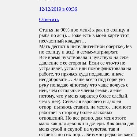
12/12/2019 в 00:36
Ответить
Статья на 90% про меня( я рак по солнцу и
рыба по асц)…Тоже есть в моей карте этот
несчастный квадрат…
Мать-деспот в интеллигентной обёртке(Лев
по солнцу и асц), в семье-матриархат.
Все время чувствовала и чувствую на себе
давление с ее стороны. Если ее что-то не
устраивает, устала или поконфликтовала на
работе, то прячься куда подальше, иначе
несдобровать… Чаще всего под горячую
руку попадаю я(потому что чаще вожусь с
ней, чем остальные члены семьи, а ещё
потому, что у меня характер более слабый,
чем у неё). Сейчас я взрослею и даю ей
отпор, пытаюсь ставить на место…немного
работает в сторону более ласковых
отношений. Но все равно, для меня этого
мало как для девочки и дочери. Как была для
меня сухой и скупой на чувства, так и
остаётся до сих пор… Безумно редко бывают