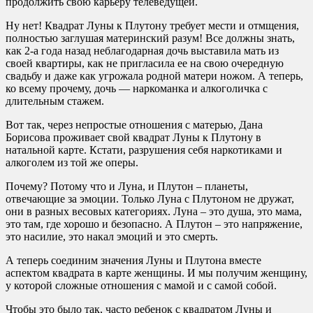
продолжить свою карьеру телеведущей.
Ну нет! Квадрат Луны к Плутону требует мести и отмщения,
полностью заглушая материнский разум! Все должны знать,
как 2-а года назад неблагодарная дочь выставила мать из
своей квартиры, как не пригласила ее на свою очередную
свадьбу и даже как угрожала родной матери ножом. А теперь,
ко всему прочему, дочь — наркоманка и алкоголичка с
длительным стажем.
Вот так, через непростые отношения с матерью, Дана
Борисова проживает свой квадрат Луны к Плутону в
натальной карте. Кстати, разрушения себя наркотиками и
алкоголем из той же оперы.
Почему? Потому что и Луна, и Плутон – планеты,
отвечающие за эмоции. Только Луна с Плутоном не дружат,
они в разных весовых категориях. Луна – это душа, это мама,
это там, где хорошо и безопасно. А Плутон – это напряжение,
это насилие, это накал эмоций и это смерть.
А теперь соединим значения Луны и Плутона вместе
аспектом квадрата в карте женщины. И мы получим женщину,
у которой сложные отношения с мамой и с самой собой.
Чтобы это было так, часто ребенок с квадратом Луны и