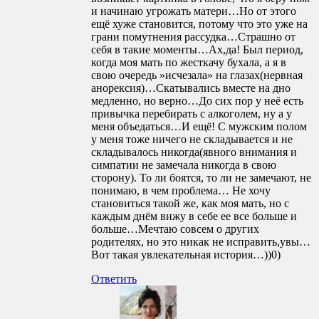
и начинаю угрожать матери…Но от этого
ещё хуже становится, потому что это уже на
грани помутнения рассудка…Страшно от
себя в такие моменты…Ах,да! Был период,
когда моя мать по жесткачу бухала, а я в
свою очередь »исчезала» на глазах(нервная
анорексия)…Скатывались вместе на дно
медленно, но верно…До сих пор у неё есть
привычка перебирать с алкоголем, ну а у
меня объедаться…И ещё! С мужским полом
у меня тоже ничего не складывается и не
складывалось никогда(явного внимания и
симпатии не замечала никогда в свою
сторону). То ли боятся, то ли не замечают, не
понимаю, в чем проблема… Не хочу
становиться такой же, как моя мать, но с
каждым днём вижу в себе ее все больше и
больше…Мечтаю совсем о других
родителях, но это никак не исправить,увы…
Вот такая увлекательная история…))0)
Ответить