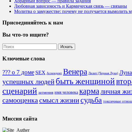
Хорарный вопрос — правила задания
Любовная зависимость и Кармическая связь — связаны
Молитва о замужестве: почему не получается вымолить 
Присоединяйтесь к нам
Вы что-то ищите?
Ключевые слова
Венера
??? о 7 доме
Луна
SEX
Асцендент
Лилит (Черная Луна)
быть женщиной
втор
успешных людей
сценарий
карма
личная жи
имя человека
затмения
судьба
смысл жизни
самооценка
токсичные отно
Миссия сайта