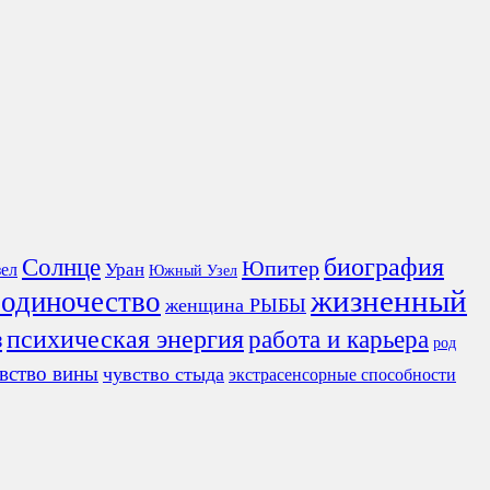
Солнце
биография
Юпитер
ел
Уран
Южный Узел
жизненный
 одиночество
женщина РЫБЫ
з
психическая энергия
работа и карьера
род
вство вины
чувство стыда
экстрасенсорные способности