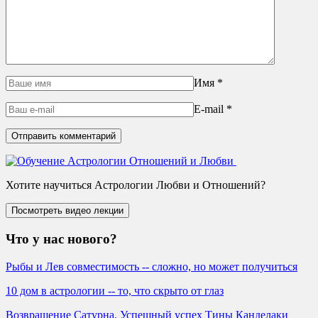
Имя
*
E-mail
*
Хотите научиться Астрологии Любви и Отношений?
Что у нас нового?
Рыбы и Лев совместимость -- сложно, но может получиться
10 дом в астрологии -- то, что скрыто от глаз
Возвращение Сатурна. Успешный успех Тины Канделаки