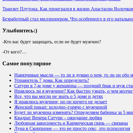
Транзит Плутона. Как проигрался в жизни Анастасии Волочко
Безработный стал миллионером. Что особенного в его натально
Улыбнитесь:)
-Кто вас будет защищать, если не будет мужчин?
-От кого?…
Самое популярное
Навязчивые мысли — то ли я думаю о нем, то ли он обо 
Управитель 7 дома. Как определить?
Сатурн в 7-м доме у женщины — поздний брак и муж ста
Нравлюсь ли я мужчине? Как быстро узнать, о чем молч
Все, что вы могли не знать о 5 доме и детях
Я нравлюсь мужчине, но он ничего не делает
Женский пикап: холодно–горячо с мужчиной
Будет ли мужчина изменять? Определяем бабника за 5 ми
Квадрат Венера Сатурн – ожидание любви
Любовная зависимость и Кармическая связь — связаны
Луна в Скорпионе — это не просто секс, это психология