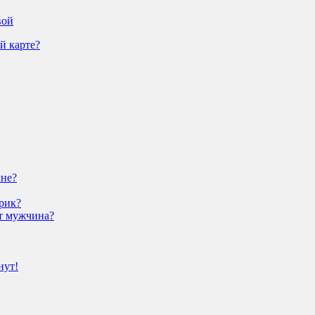
вой
й карте?
мне?
рик?
ит мужчина?
нут!