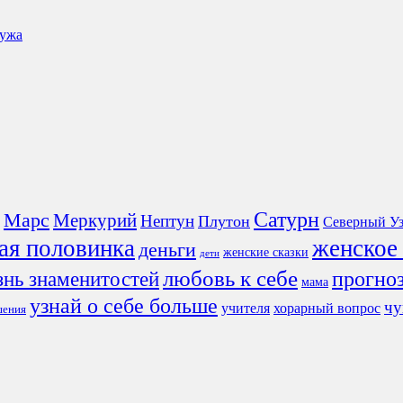
мужа
Сатурн
Марс
Меркурий
Нептун
Плутон
Северный Уз
ая половинка
женское
деньги
женские сказки
дети
любовь к себе
знь знаменитостей
прогно
мама
узнай о себе больше
чу
учителя
хорарный вопрос
шения