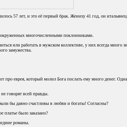
илось 57 лет, и это её первый брак. Жениху 41 год, он итальяне
, окруженных многочисленными поклонниками.
ться или работать в мужском коллективе, у них всегда много з
вого замужества.
дот про еврея, который молил Бога послать ему много денег. О
 не говорят всей правды.
 были бы давно счастливы в любви и богаты! Согласны?
ое платье было заказано?
следние романы.