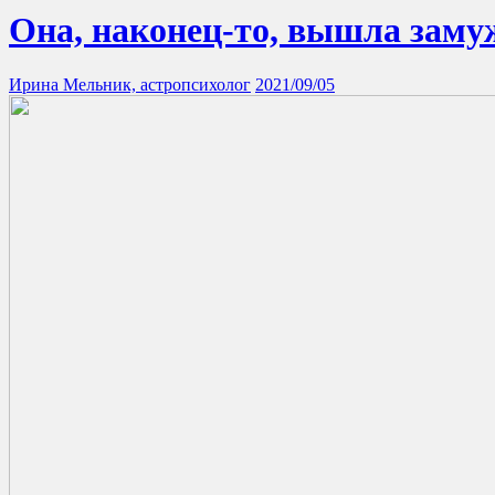
Она, наконец-то, вышла заму
Ирина Мельник, астропсихолог
2021/09/05