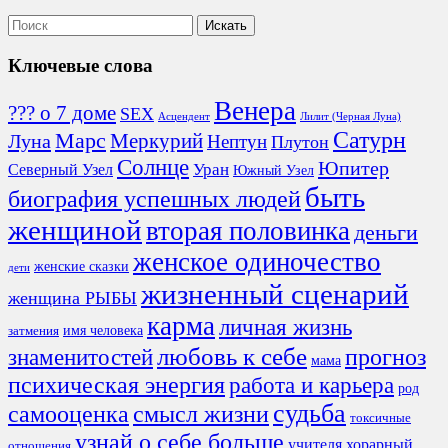
Ключевые слова
Венера
??? о 7 доме
SEX
Асцендент
Лилит (Черная Луна)
Сатурн
Марс
Меркурий
Луна
Нептун
Плутон
Солнце
Юпитер
Северный Узел
Уран
Южный Узел
быть
биография успешных людей
женщиной
вторая половинка
деньги
женское одиночество
женские сказки
дети
жизненный сценарий
женщина РЫБЫ
карма
личная жизнь
имя человека
затмения
любовь к себе
знаменитостей
прогноз
мама
психическая энергия
работа и карьера
род
судьба
смысл жизни
самооценка
токсичные
узнай о себе больше
учителя
хорарный
отношения