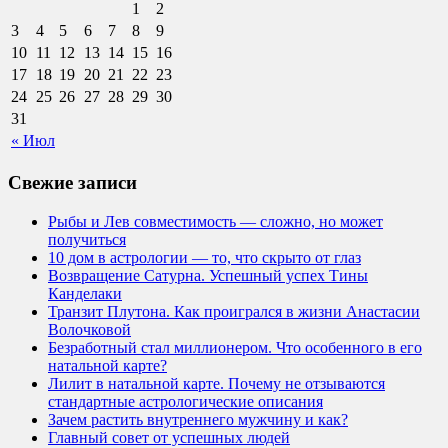
1
2
3
4
5
6
7
8
9
10
11
12
13
14
15
16
17
18
19
20
21
22
23
24
25
26
27
28
29
30
31
« Июл
Свежие записи
Рыбы и Лев совместимость — сложно, но может
получиться
10 дом в астрологии — то, что скрыто от глаз
Возвращение Сатурна. Успешный успех Тины
Канделаки
Транзит Плутона. Как проигрался в жизни Анастасии
Волочковой
Безработный стал миллионером. Что особенного в его
натальной карте?
Лилит в натальной карте. Почему не отзываются
стандартные астрологические описания
Зачем растить внутреннего мужчину и как?
Главный совет от успешных людей