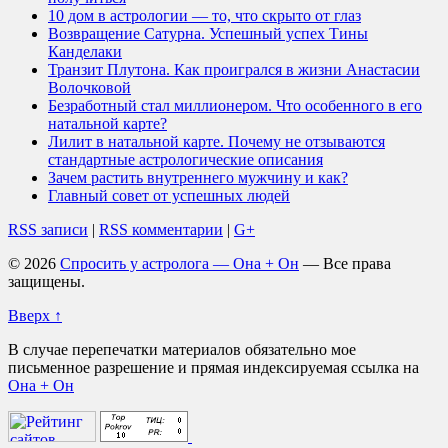
10 дом в астрологии — то, что скрыто от глаз
Возвращение Сатурна. Успешный успех Тины
Канделаки
Транзит Плутона. Как проигрался в жизни Анастасии
Волочковой
Безработный стал миллионером. Что особенного в его
натальной карте?
Лилит в натальной карте. Почему не отзываются
стандартные астрологические описания
Зачем растить внутреннего мужчину и как?
Главный совет от успешных людей
RSS записи
|
RSS комментарии
|
G+
© 2026
Спросить у астролога — Она + Он
— Все права
защищены.
Вверх ↑
В случае перепечатки материалов обязательно мое
письменное разрешение и прямая индексируемая ссылка на
Она + Он