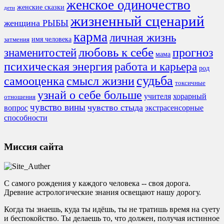
женское одиночество
женские сказки
дети
жизненный сценарий
женщина РЫБЫ
карма
личная жизнь
имя человека
затмения
любовь к себе
знаменитостей
прогноз
мама
психическая энергия
работа и карьера
род
судьба
смысл жизни
самооценка
токсичные
узнай о себе больше
учителя
хорарный
отношения
чувство вины
чувство стыда
экстрасенсорные
вопрос
способности
Миссия сайта
С самого рождения у каждого человека -- своя дорога.
Древние астрологические знания освещают нашу дорогу.
Когда ты знаешь, куда ты идёшь, ты не тратишь время на суету
и беспокойство. Ты делаешь то, что должен, получая истинное