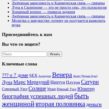
Любовная зависимость и Кармическая связь — связаны
Луна в Скорпионе — это не просто секс, это психология
Хорарный вопрос — правила задания
Любовная зависимость и Кармическая связь — связаны
Молитва о замужестве: почему не получается вымолить
мужа
Присоединяйтесь к нам
Вы что-то ищите?
Ключевые слова
Венера
??? о 7 доме
SEX
Асцендент
Лилит (Черная Луна)
Сатурн
Марс
Меркурий
Луна
Нептун
Плутон
Солнце
Юпитер
Северный Узел
Уран
Южный Узел
быть
биография успешных людей
женщиной
вторая половинка
деньги