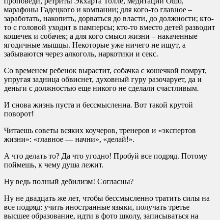
проповеди, ретриты Экхарта Толле, медитации Ошо,
марафоны Гадецкого и компании; для кого-то главное –
заработать, накопить, дорваться до власти, до должности; кто-
то с головой уходит в памперсы; кто-то вместо детей разводит
кошечек и собачек; а для кого смысл жизни – накаченные
ягодичные мышцы. Некоторые уже ничего не ищут, а
забываются через алкоголь, наркотики и секс.
Со временем ребенок вырастит, собачка с кошечкой помрут,
упругая задница обвиснет, духовный гуру разочарует, да и
деньги с должностью еще никого не сделали счастливым.
И снова жизнь пуста и бессмысленна. Вот такой крутой
поворот!
Читаешь советы всяких коучеров, тренеров и «экспертов
жизни»: «главное — начни», «делай!».
А что делать то? Да что угодно! Пробуй все подряд. Потому
поймешь, к чему душа лежит.
Ну ведь полный дебилизм! Согласны?
Ну не двадцать же лет, чтобы бессмысленно тратить силы на
все подряд: учить иностранные языки, получать третье
высшее образование, идти в фото школу, записываться на